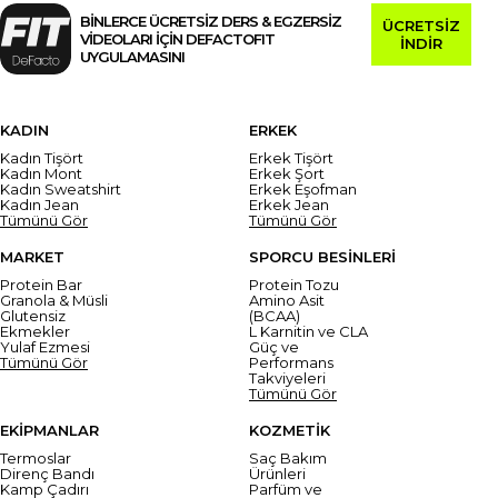
BİNLERCE ÜCRETSİZ DERS & EGZERSİZ
ÜCRETSİZ
VİDEOLARI İÇİN DEFACTOFIT
İNDİR
UYGULAMASINI
KADIN
ERKEK
Kadın Tişört
Erkek Tişört
Kadın Mont
Erkek Şort
Kadın Sweatshirt
Erkek Eşofman
Kadın Jean
Erkek Jean
Tümünü Gör
Tümünü Gör
MARKET
SPORCU BESİNLERİ
Protein Bar
Protein Tozu
Granola & Müsli
Amino Asit
Glutensiz
(BCAA)
Ekmekler
L Karnitin ve CLA
Yulaf Ezmesi
Güç ve
Tümünü Gör
Performans
Takviyeleri
Tümünü Gör
EKİPMANLAR
KOZMETİK
Termoslar
Saç Bakım
Direnç Bandı
Ürünleri
Kamp Çadırı
Parfüm ve