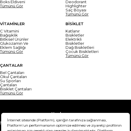
Boks Eldiveni
Deodorant
Tümünü Gör
Highlighter
Saç Boyası
Tümünü Gör
VİTAMİNLER
BİSİKLET
C Vitamini
Katlanır
Bağışıklık
Bisikletler
Bitkisel Ürünler
Elektrikli
Glukozamin Ve
Bisikletler
Eklem Sağlığı
Dağ Bisikletleri
Tümünü Gör
Çocuk Bisikletleri
Tümünü Gör
ÇANTALAR
Bel Çantaları
Okul Çantaları
Su Sporları
Çantaları
Bisiklet Çantaları
Tümünü Gör
Yardım
Mesafeli Satış Sözleşmesi
Teslimat Bilgisi