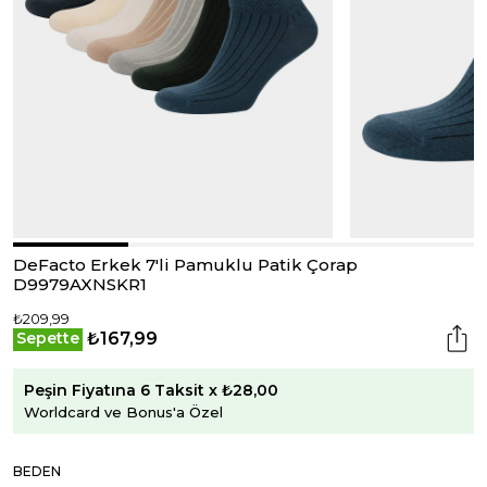
DeFacto Erkek 7'li Pamuklu Patik Çorap
D9979AXNSKR1
₺209,99
₺167,99
Sepette
Peşin Fiyatına 6 Taksit x ₺28,00
Worldcard ve Bonus'a Özel
BEDEN