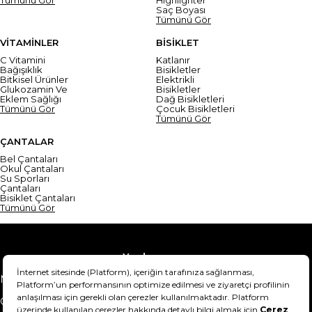
Saç Boyası
Tümünü Gör
VİTAMİNLER
BİSİKLET
C Vitamini
Katlanır
Bağışıklık
Bisikletler
Bitkisel Ürünler
Elektrikli
Glukozamin Ve
Bisikletler
Eklem Sağlığı
Dağ Bisikletleri
Tümünü Gör
Çocuk Bisikletleri
Tümünü Gör
ÇANTALAR
Bel Çantaları
Okul Çantaları
Su Sporları
Çantaları
Bisiklet Çantaları
Tümünü Gör
Yardım
Mesafeli Satış Sözleşmesi
Teslimat Bilgisi
Gizlilik Sözleşmesi
Şartlar & Koşullar