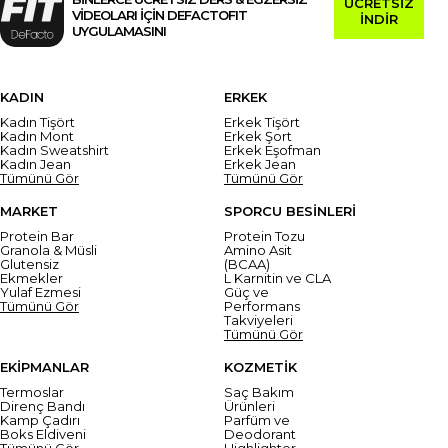
ÜCRETSİZ
VİDEOLARI İÇİN DEFACTOFIT
İNDİR
UYGULAMASINI
KADIN
ERKEK
Kadın Tişört
Erkek Tişört
Kadın Mont
Erkek Şort
Kadın Sweatshirt
Erkek Eşofman
Kadın Jean
Erkek Jean
Tümünü Gör
Tümünü Gör
MARKET
SPORCU BESİNLERİ
Protein Bar
Protein Tozu
Granola & Müsli
Amino Asit
Glutensiz
(BCAA)
Ekmekler
L Karnitin ve CLA
Yulaf Ezmesi
Güç ve
Tümünü Gör
Performans
Takviyeleri
Tümünü Gör
EKİPMANLAR
KOZMETİK
Termoslar
Saç Bakım
Direnç Bandı
Ürünleri
Kamp Çadırı
Parfüm ve
Boks Eldiveni
Deodorant
Tümünü Gör
Highlighter