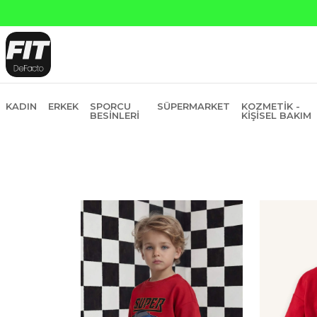
 ve Garanti Bankasına Peşin Fiyatına 6 Taksit
KADIN
ERKEK
SPORCU
SÜPERMARKET
KOZMETIK -
BESINLERI
KIŞISEL BAKIM