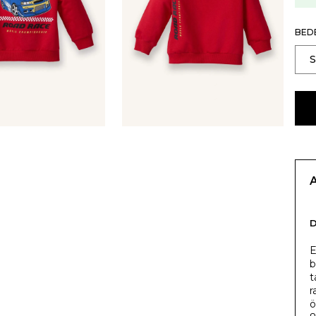
BED
E
b
t
r
ö