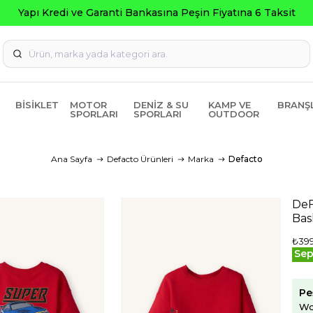
BISIKLET
MOTOR
DENIZ & SU
KAMP VE
BRANŞ
SPORLARI
SPORLARI
OUTDOOR
Ana Sayfa
Defacto Ürünleri
Marka
Defacto
DeF
Bas
₺399
Sep
Pe
Wo