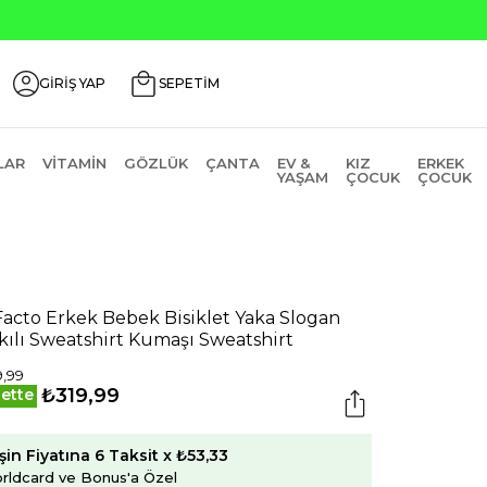
Seçili Ürünle
GİRİŞ YAP
SEPETİM
LAR
VITAMIN
GÖZLÜK
ÇANTA
EV &
KIZ
ERKEK
YAŞAM
ÇOCUK
ÇOCUK
acto Erkek Bebek Bisiklet Yaka Slogan
kılı Sweatshirt Kumaşı Sweatshirt
,99
₺319,99
ette
şin Fiyatına 6 Taksit x ₺53,33
rldcard ve Bonus'a Özel