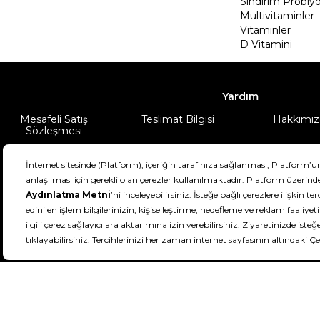
Sindirim Probiyo
Multivitaminler
Vitaminler
D Vitamini
Yardım
Mesafeli Satış
Teslimat Bilgisi
Hakkımız
Sözleşmesi
Şartlar & Koşullar
Ürünüm
DeFactoFIT ©️ 2022-2026. Tüm hakları sa
21
SEÇİNİZ