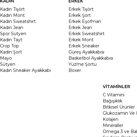
KADIN
ERKEK
Kadın Tişört
Erkek Tişört
Kadın Mont
Erkek Şort
Kadın Sweatshirt
Erkek Eşofman
Kadın Jean
Erkek Jean
Spor Sütyen
Erkek Sweatshirt
Kadın Tayt
Erkek Mont
Crop Top
Erkek Sneaker
Kadin Şort
Güreş Ayakkabısı
Mayo
Basketbol Ayakkabısı
Sütyen
Yüzme Şortu
Kadın Sneaker Ayakkabı
Boxer
VİTAMİNLER
C Vitamini
Bağışıklık
Bitkisel Ürünler
Glukozamin Ve 
Kolajen
Mineraller
Omega 3 ve Balı