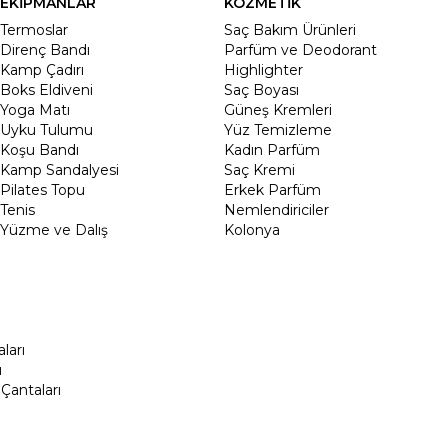
EKİPMANLAR
KOZMETİK
Termoslar
Saç Bakım Ürünleri
Direnç Bandı
Parfüm ve Deodorant
Kamp Çadırı
Highlighter
Boks Eldiveni
Saç Boyası
Yoga Matı
Güneş Kremleri
Uyku Tulumu
Yüz Temizleme
Koşu Bandı
Kadın Parfüm
Kamp Sandalyesi
Saç Kremi
Pilates Topu
Erkek Parfüm
Tenis
Nemlendiriciler
Yüzme ve Dalış
Kolonya
ları
ı
Çantaları