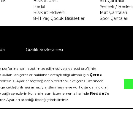
tik
Bisiklet Jant
Sırt Çantaları
Pedal
Yemek / Beslen
Bisiklet Eldiveni
Mat Çantaları
8-11 Yaş Çocuk Bisikletleri
Spor Çantaları
da
Gizlilik Sözleşmesi
ü nasıl iade edebilirim?
klıdır.