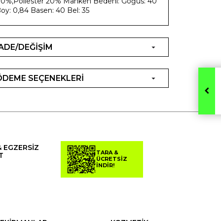
0%,Poliester 20% Manken Bedeni: Göğüs: 40
oy: 0,84 Basen: 40 Bel: 35
İADE/DEĞİŞİM
ÖDEME SEÇENEKLERİ
& EGZERSİZ
TARA &
T
ÜCRETSİZ
İNDİR!