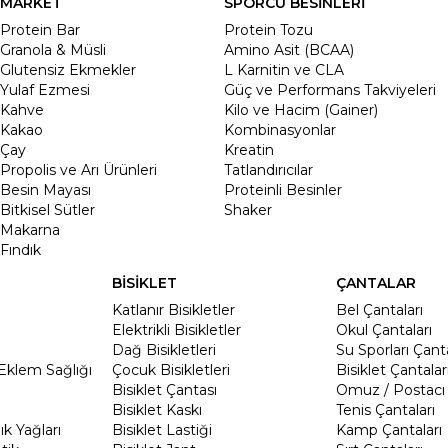
MARKET
SPORCU BESİNLERİ
Protein Bar
Protein Tozu
Granola & Müsli
Amino Asit (BCAA)
Glutensiz Ekmekler
L Karnitin ve CLA
Yulaf Ezmesi
Güç ve Performans Takviyeleri
Kahve
Kilo ve Hacim (Gainer)
Kakao
Kombinasyonlar
Çay
Kreatin
Propolis ve Arı Ürünleri
Tatlandırıcılar
Besin Mayası
Proteinli Besinler
Bitkisel Sütler
Shaker
Makarna
Fındık
BİSİKLET
ÇANTALAR
Katlanır Bisikletler
Bel Çantaları
Elektrikli Bisikletler
Okul Çantaları
Dağ Bisikletleri
Su Sporları Çanta
Eklem Sağlığı
Çocuk Bisikletleri
Bisiklet Çantalar
Bisiklet Çantası
Omuz / Postacı 
Bisiklet Kaskı
Tenis Çantaları
k Yağları
Bisiklet Lastiği
Kamp Çantaları