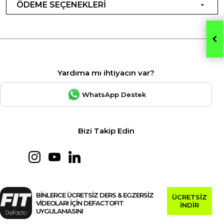
ÖDEME SEÇENEKLERİ
Yardıma mı ihtiyacın var?
WhatsApp Destek
Bizi Takip Edin
BİNLERCE ÜCRETSİZ DERS & EGZERSİZ
ÜCRETSİZ
VİDEOLARI İÇİN DEFACTOFIT
İNDİR
UYGULAMASINI