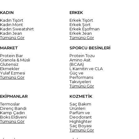
KADIN
ERKEK
Kadın Tişört
Erkek Tişört
Kadın Mont
Erkek Şort
Kadın Sweatshirt
Erkek Eşofman
Kadın Jean
Erkek Jean
Tümünü Gör
Tümünü Gör
MARKET
SPORCU BESİNLERİ
Protein Bar
Protein Tozu
Granola & Müsli
Amino Asit
Glutensiz
(BCAA)
Ekmekler
L Karnitin ve CLA
Yulaf Ezmesi
Güç ve
Tümünü Gör
Performans
Takviyeleri
Tümünü Gör
EKİPMANLAR
KOZMETİK
Termoslar
Saç Bakım
Direnç Bandı
Ürünleri
Kamp Çadırı
Parfüm ve
Boks Eldiveni
Deodorant
Tümünü Gör
Highlighter
Saç Boyası
Tümünü Gör