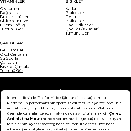
VİTAMİNLER
BİSİKLET
C Vitamini
Katlanır
Bağışıklık
Bisikletler
Bitkisel Ürünler
Elektrikli
Glukozamin Ve
Bisikletler
Eklem Sağlığı
Dağ Bisikletleri
Tümünü Gör
Çocuk Bisikletleri
Tümünü Gör
ÇANTALAR
Bel Çantaları
Okul Çantaları
Su Sporları
Çantaları
Bisiklet Çantaları
Tümünü Gör
Yardım
Mesafeli Satış Sözleşmesi
Teslimat Bilgisi
Gizlilik Sözleşmesi
Şartlar & Koşullar
Ürünümü nasıl iade
Hakkımızda
edebilirim?