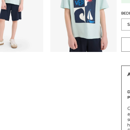
BED
P
C
a
s
h