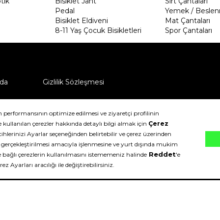
tik
Bisiklet Jant
Sırt Çantaları
Pedal
Yemek / Beslen
Bisiklet Eldiveni
Mat Çantaları
8-11 Yaş Çocuk Bisikletleri
Spor Çantaları
da
Gizlilik Sözleşmesi
ü nasıl iade edebilirim?
klıdır.