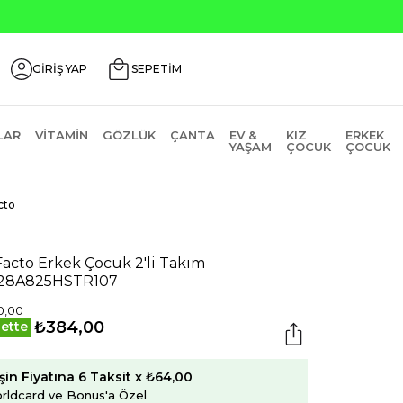
GİRİŞ YAP
SEPETİM
LAR
VITAMIN
GÖZLÜK
ÇANTA
EV &
KIZ
ERKEK
YAŞAM
ÇOCUK
ÇOCUK
cto
acto Erkek Çocuk 2'li Takım
228A825HSTR107
0,00
₺384,00
ette
şin Fiyatına 6 Taksit x ₺64,00
rldcard ve Bonus'a Özel