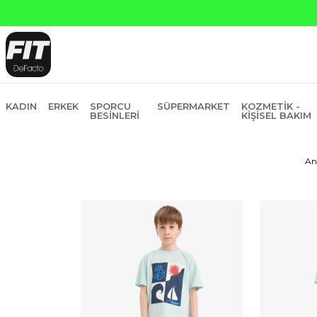
Yapı 
KADIN
ERKEK
SPORCU
SÜPERMARKET
KOZMETIK -
BESINLERI
KIŞISEL BAKIM
An