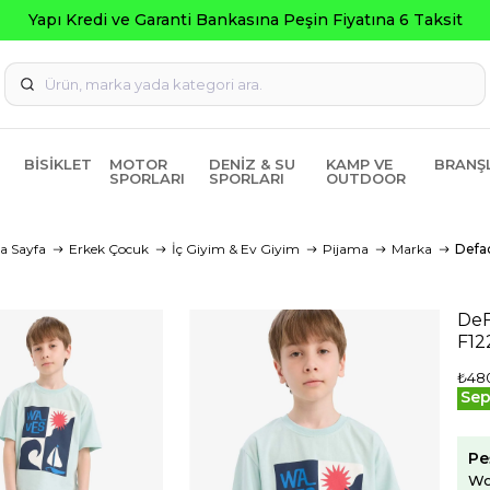
Kredi ve Garanti Bankasına Peşin Fiyatına 6 Taksit
BISIKLET
MOTOR
DENIZ & SU
KAMP VE
BRANŞ
SPORLARI
SPORLARI
OUTDOOR
a Sayfa
Erkek Çocuk
İç Giyim & Ev Giyim
Pijama
Marka
Defa
DeF
F1
₺48
Sep
Pe
Wo