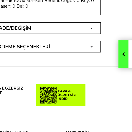
amuk 100% Manken Bedeni: Göğüs: 0 Boy: 0
asen: 0 Bel: 0
İADE/DEĞİŞİM
ÖDEME SEÇENEKLERİ
& EGZERSİZ
TARA &
T
ÜCRETSİZ
İNDİR!