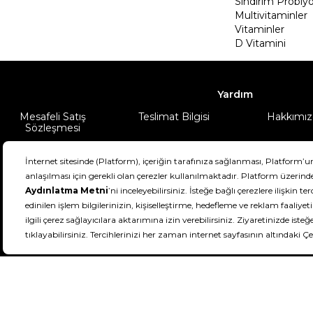
Sindirim Probiyo
Multivitaminler
Vitaminler
D Vitamini
Yardım
Mesafeli Satış
Teslimat Bilgisi
Hakkımız
Sözleşmesi
Şartlar & Koşullar
Ürünüm
DeFactoFIT ©️ 2022-2026. Tüm hakları sa
21
SEÇİNİZ