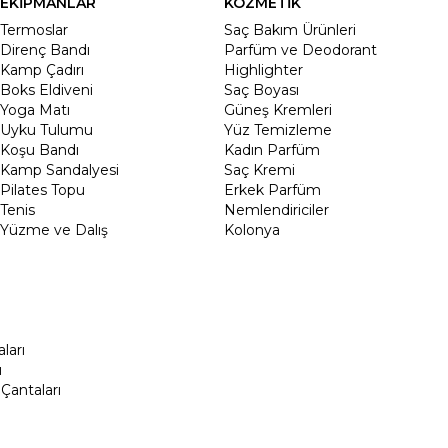
EKİPMANLAR
KOZMETİK
Termoslar
Saç Bakım Ürünleri
Direnç Bandı
Parfüm ve Deodorant
Kamp Çadırı
Highlighter
Boks Eldiveni
Saç Boyası
Yoga Matı
Güneş Kremleri
Uyku Tulumu
Yüz Temizleme
Koşu Bandı
Kadın Parfüm
Kamp Sandalyesi
Saç Kremi
Pilates Topu
Erkek Parfüm
Tenis
Nemlendiriciler
Yüzme ve Dalış
Kolonya
ları
ı
Çantaları