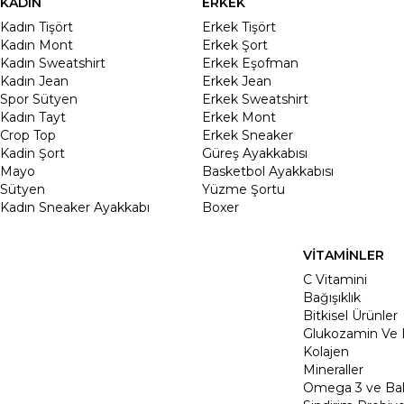
KADIN
ERKEK
Kadın Tişört
Erkek Tişört
Kadın Mont
Erkek Şort
Kadın Sweatshirt
Erkek Eşofman
Kadın Jean
Erkek Jean
Spor Sütyen
Erkek Sweatshirt
Kadın Tayt
Erkek Mont
Crop Top
Erkek Sneaker
Kadin Şort
Güreş Ayakkabısı
Mayo
Basketbol Ayakkabısı
Sütyen
Yüzme Şortu
Kadın Sneaker Ayakkabı
Boxer
VİTAMİNLER
C Vitamini
Bağışıklık
Bitkisel Ürünler
Glukozamin Ve 
Kolajen
Mineraller
Omega 3 ve Balı