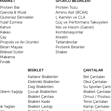
MARKET
SPORCU BESİNLERİ
Protein Bar
Protein Tozu
Granola & Müsli
Amino Asit (BCAA)
Glutensiz Ekmekler
L Karnitin ve CLA
Yulaf Ezmesi
Güç ve Performans Takviyeleri
Kahve
Kilo ve Hacim (Gainer)
Kakao
Kombinasyonlar
Çay
Kreatin
Propolis ve Arı Ürünleri
Tatlandırıcılar
Besin Mayası
Proteinli Besinler
Bitkisel Sütler
Shaker
Makarna
Fındık
BİSİKLET
ÇANTALAR
Katlanır Bisikletler
Bel Çantaları
Elektrikli Bisikletler
Okul Çantaları
Dağ Bisikletleri
Su Sporları Çanta
Eklem Sağlığı
Çocuk Bisikletleri
Bisiklet Çantalar
Bisiklet Çantası
Omuz / Postacı 
Bisiklet Kaskı
Tenis Çantaları
k Yağları
Bisiklet Lastiği
Kamp Çantaları