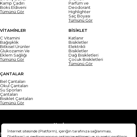
Kamp Çadırı
Parfüm ve
Boks Eldiveni
Deodorant
Tümünü Gör
Highlighter
Saç Boyası
Tümünü Gör
VİTAMİNLER
BİSİKLET
C Vitamini
Katlanır
Bağışıklık
Bisikletler
Bitkisel Ürünler
Elektrikli
Glukozamin Ve
Bisikletler
Eklem Sağlığı
Dağ Bisikletleri
Tümünü Gör
Çocuk Bisikletleri
Tümünü Gör
ÇANTALAR
Bel Çantaları
Okul Çantaları
Su Sporları
Çantaları
Bisiklet Çantaları
Tümünü Gör
Yardım
Mesafeli Satış Sözleşmesi
Teslimat Bilgisi