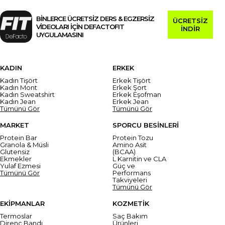
BİNLERCE ÜCRETSİZ DERS & EGZERSİZ
ÜCRETSİZ
VİDEOLARI İÇİN DEFACTOFIT
İNDİR
UYGULAMASINI
KADIN
ERKEK
Kadın Tişört
Erkek Tişört
Kadın Mont
Erkek Şort
Kadın Sweatshirt
Erkek Eşofman
Kadın Jean
Erkek Jean
Tümünü Gör
Tümünü Gör
MARKET
SPORCU BESİNLERİ
Protein Bar
Protein Tozu
Granola & Müsli
Amino Asit
Glutensiz
(BCAA)
Ekmekler
L Karnitin ve CLA
Yulaf Ezmesi
Güç ve
Tümünü Gör
Performans
Takviyeleri
Tümünü Gör
EKİPMANLAR
KOZMETİK
Termoslar
Saç Bakım
Direnç Bandı
Ürünleri