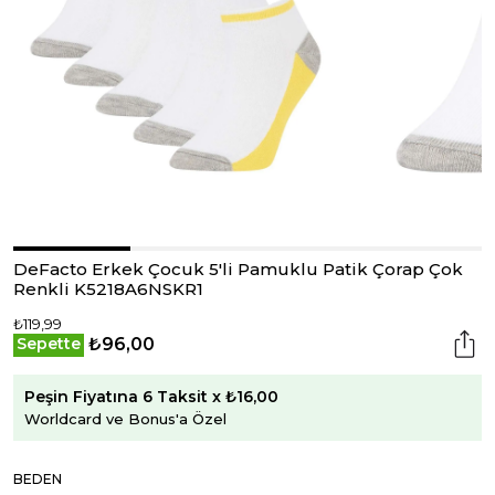
DeFacto Erkek Çocuk 5'li Pamuklu Patik Çorap Çok
Renkli K5218A6NSKR1
₺119,99
₺96,00
Sepette
Peşin Fiyatına 6 Taksit x ₺16,00
Worldcard ve Bonus'a Özel
BEDEN