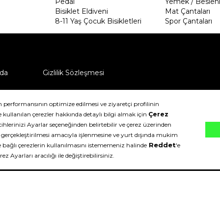
Pedal
Yemek / Beslen
Bisiklet Eldiveni
Mat Çantaları
8-11 Yaş Çocuk Bisikletleri
Spor Çantaları
da
Gizlilik Sözleşmesi
ü nasıl iade edebilirim?
klıdır.