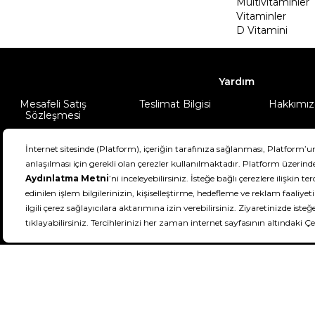
Multivitaminler
Vitaminler
D Vitamini
Yardım
Mesafeli Satış
Teslimat Bilgisi
Hakkımız
Sözleşmesi
Şartlar & Koşullar
Ürünüm
DeFactoFIT ©️ 2022-2026. Tüm hakları sa
11
SEÇİNİZ