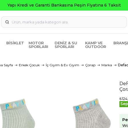
Kredi ve Garanti Bankasına Peşin Fiyatına 6 Taksit
BISIKLET
MOTOR
DENIZ & SU
KAMP VE
BRANŞ
SPORLARI
SPORLARI
OUTDOOR
a Sayfa
Erkek Çocuk
İç Giyim & Ev Giyim
Çorap
Marka
Defac
DeF
Ço
₺124
Sep
Pe
Wo