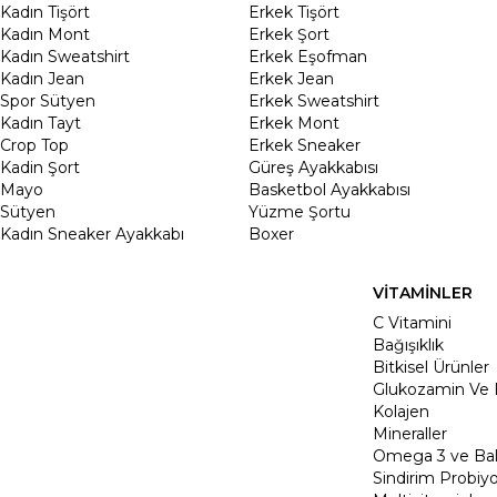
Kadın Tişört
Erkek Tişört
Kadın Mont
Erkek Şort
Kadın Sweatshirt
Erkek Eşofman
Kadın Jean
Erkek Jean
Spor Sütyen
Erkek Sweatshirt
Kadın Tayt
Erkek Mont
Crop Top
Erkek Sneaker
Kadin Şort
Güreş Ayakkabısı
Mayo
Basketbol Ayakkabısı
Sütyen
Yüzme Şortu
Kadın Sneaker Ayakkabı
Boxer
VİTAMİNLER
C Vitamini
Bağışıklık
Bitkisel Ürünler
Glukozamin Ve 
Kolajen
Mineraller
Omega 3 ve Balı
Sindirim Probiyo