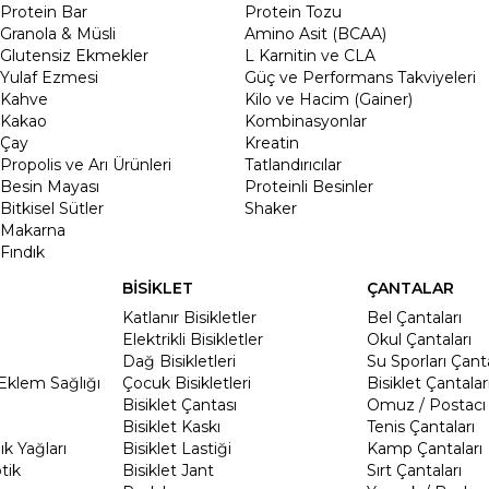
Protein Bar
Protein Tozu
Granola & Müsli
Amino Asit (BCAA)
Glutensiz Ekmekler
L Karnitin ve CLA
Yulaf Ezmesi
Güç ve Performans Takviyeleri
Kahve
Kilo ve Hacim (Gainer)
Kakao
Kombinasyonlar
Çay
Kreatin
Propolis ve Arı Ürünleri
Tatlandırıcılar
Besin Mayası
Proteinli Besinler
Bitkisel Sütler
Shaker
Makarna
Fındık
BİSİKLET
ÇANTALAR
Katlanır Bisikletler
Bel Çantaları
Elektrikli Bisikletler
Okul Çantaları
Dağ Bisikletleri
Su Sporları Çanta
Eklem Sağlığı
Çocuk Bisikletleri
Bisiklet Çantalar
Bisiklet Çantası
Omuz / Postacı 
Bisiklet Kaskı
Tenis Çantaları
k Yağları
Bisiklet Lastiği
Kamp Çantaları
tik
Bisiklet Jant
Sırt Çantaları