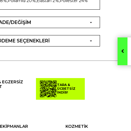
8%,Poliamid 20%,Elastan 2%,Poliester 24%
İADE/DEĞİŞİM
ÖDEME SEÇENEKLERİ
& EGZERSİZ
TARA &
T
ÜCRETSİZ
İNDİR!
EKİPMANLAR
KOZMETİK