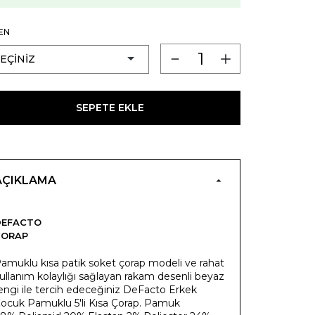
EN
SEPETE EKLE
AÇIKLAMA
DEFACTO
ÇORAP
amuklu kısa patik soket çorap modeli ve rahat
ullanım kolaylığı sağlayan rakam desenli beyaz
engi ile tercih edeceğiniz DeFacto Erkek
ocuk Pamuklu 5'li Kısa Çorap. Pamuk