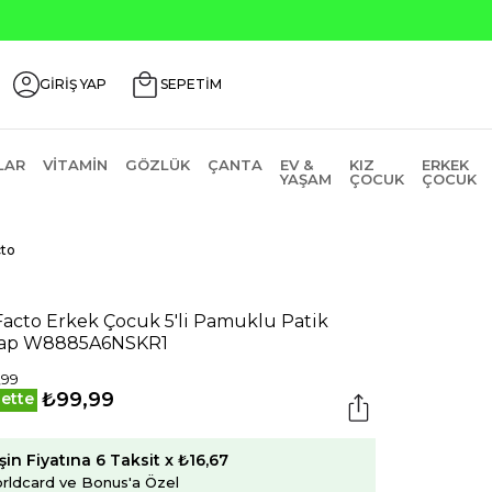
GİRİŞ YAP
SEPETİM
LAR
VITAMIN
GÖZLÜK
ÇANTA
EV &
KIZ
ERKEK
YAŞAM
ÇOCUK
ÇOCUK
to
acto Erkek Çocuk 5'li Pamuklu Patik
rap W8885A6NSKR1
,99
₺99,99
ette
şin Fiyatına 6 Taksit x ₺16,67
rldcard ve Bonus'a Özel