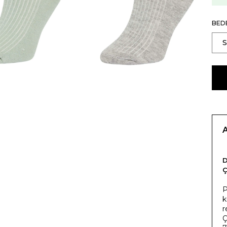
BED
P
k
r
Ç