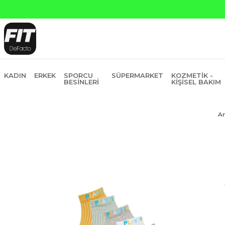
Yapı 
KADIN
ERKEK
SPORCU
SÜPERMARKET
KOZMETIK -
BESINLERI
KIŞISEL BAKIM
An