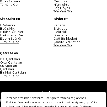
Boks Eldiveni
Deodorant
Tümünü Gör
Highlighter
Saç Boyası
Tümünü Gör
VİTAMİNLER
BİSİKLET
C Vitamini
Katlanır
Bağışıklık
Bisikletler
Bitkisel Ürünler
Elektrikli
Glukozamin Ve
Bisikletler
Eklem Sağlığı
Dağ Bisikletleri
Tümünü Gör
Çocuk Bisikletleri
Tümünü Gör
ÇANTALAR
Bel Çantaları
Okul Çantaları
Su Sporları
Çantaları
Bisiklet Çantaları
Tümünü Gör
Yardım
Mesafeli Satış Sözleşmesi
Teslimat Bilgisi