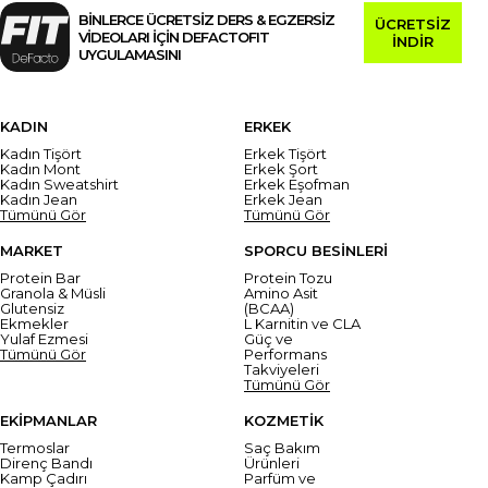
BİNLERCE ÜCRETSİZ DERS & EGZERSİZ
ÜCRETSİZ
VİDEOLARI İÇİN DEFACTOFIT
İNDİR
UYGULAMASINI
KADIN
ERKEK
Kadın Tişört
Erkek Tişört
Kadın Mont
Erkek Şort
Kadın Sweatshirt
Erkek Eşofman
Kadın Jean
Erkek Jean
Tümünü Gör
Tümünü Gör
MARKET
SPORCU BESİNLERİ
Protein Bar
Protein Tozu
Granola & Müsli
Amino Asit
Glutensiz
(BCAA)
Ekmekler
L Karnitin ve CLA
Yulaf Ezmesi
Güç ve
Tümünü Gör
Performans
Takviyeleri
Tümünü Gör
EKİPMANLAR
KOZMETİK
Termoslar
Saç Bakım
Direnç Bandı
Ürünleri
Kamp Çadırı
Parfüm ve