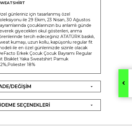
SWEATSHIRT
zel günleriniz için tasarlanmış özel
oleksiyonu ile 29 Ekim, 23 Nisan, 30 Ağustos
ayramlarında çocuklarınızın bu anlamlı günde
everek giyecekleri okul gösterileri, anma
örenlerinde tercih edeceğiniz ATATÜRK baskılı,
weat kumaşı, uzun kollu, kapüşonlu regular fit
odeli ile en özel günlerinizde sizinle olacak
eFacto Erkek Çocuk Çocuk Bayramı Regular
it Bisiklet Yaka Sweatshirt Pamuk
2%,Poliester 18%
İADE/DEĞİŞİM
ÖDEME SEÇENEKLERİ