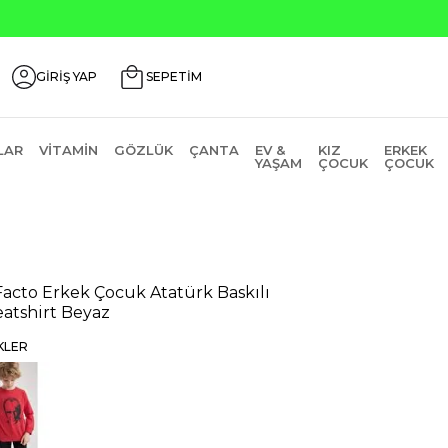
Seçili Ürünlerde ₺2000 Üzeri ₺200 İndirim
GİRİŞ YAP
SEPETİM
LAR
VITAMIN
GÖZLÜK
ÇANTA
EV &
KIZ
ERKEK
YAŞAM
ÇOCUK
ÇOCUK
acto Erkek Çocuk Atatürk Baskılı
atshirt Beyaz
KLER