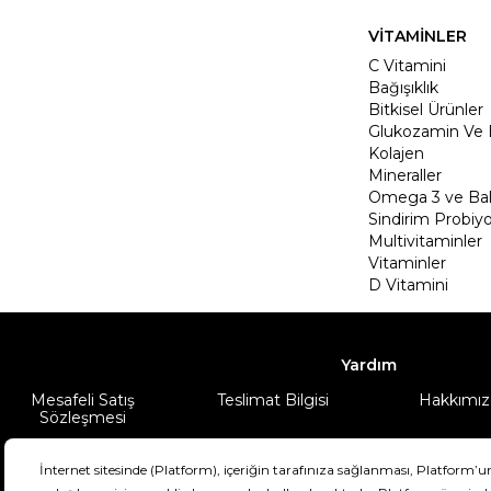
VİTAMİNLER
C Vitamini
Bağışıklık
Bitkisel Ürünler
Glukozamin Ve 
Kolajen
Mineraller
Omega 3 ve Balı
Sindirim Probiyo
Multivitaminler
Vitaminler
D Vitamini
Yardım
Mesafeli Satış
Teslimat Bilgisi
Hakkımız
Sözleşmesi
Şartlar & Koşullar
Ürünüm