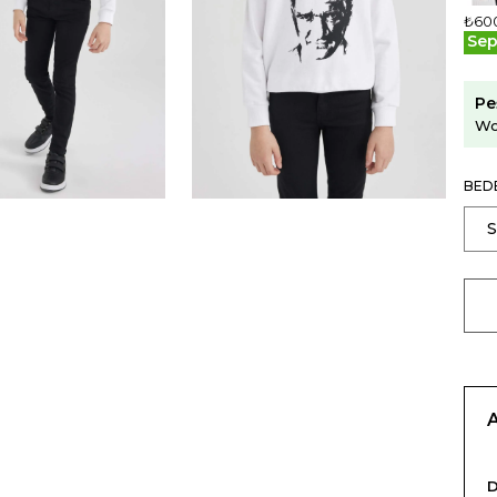
₺60
Sep
Pe
Wo
BED