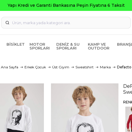
BISIKLET
MOTOR
DENIZ & SU
KAMP VE
BRANŞ
SPORLARI
SPORLARI
OUTDOOR
Ana Sayfa
Erkek Çocuk
Üst Giyim
Sweatshirt
Marka
Defacto
DeF
Swe
REN