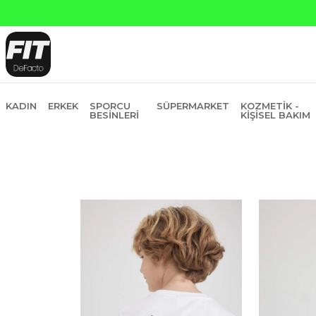
atına 6 Taksit
KADIN
ERKEK
SPORCU
SÜPERMARKET
KOZMETIK -
BESINLERI
KIŞISEL BAKIM