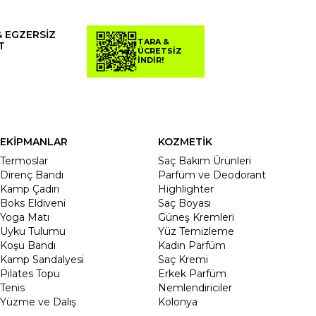
& EGZERSİZ
TARA &
T
ÜCRETSİZ
İNDİR!
EKİPMANLAR
KOZMETİK
Termoslar
Saç Bakım Ürünleri
Direnç Bandı
Parfüm ve Deodorant
Kamp Çadırı
Highlighter
Boks Eldiveni
Saç Boyası
Yoga Matı
Güneş Kremleri
Uyku Tulumu
Yüz Temizleme
Koşu Bandı
Kadın Parfüm
Kamp Sandalyesi
Saç Kremi
Pilates Topu
Erkek Parfüm
Tenis
Nemlendiriciler
Yüzme ve Dalış
Kolonya