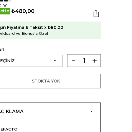
0,00
₺480,00
ette
şin Fiyatına 6 Taksit x ₺80,00
rldcard ve Bonus'a Özel
EN
STOKTA YOK
AÇIKLAMA
DEFACTO