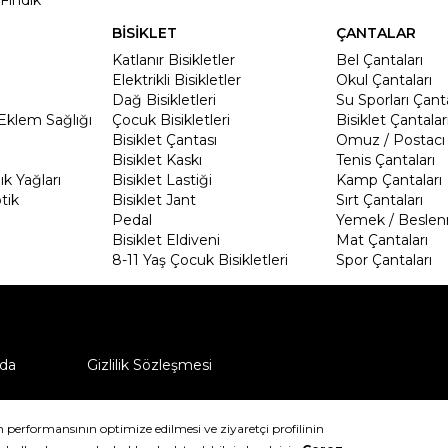
BİSİKLET
ÇANTALAR
Katlanır Bisikletler
Bel Çantaları
Elektrikli Bisikletler
Okul Çantaları
Dağ Bisikletleri
Su Sporları Çanta
Eklem Sağlığı
Çocuk Bisikletleri
Bisiklet Çantalar
Bisiklet Çantası
Omuz / Postacı 
Bisiklet Kaskı
Tenis Çantaları
k Yağları
Bisiklet Lastiği
Kamp Çantaları
tik
Bisiklet Jant
Sırt Çantaları
Pedal
Yemek / Beslen
Bisiklet Eldiveni
Mat Çantaları
8-11 Yaş Çocuk Bisikletleri
Spor Çantaları
da
Gizlilik Sözleşmesi
ü nasıl iade edebilirim?