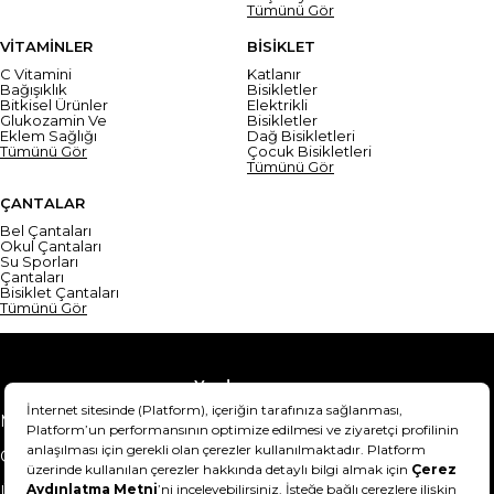
Tümünü Gör
VİTAMİNLER
BİSİKLET
C Vitamini
Katlanır
Bağışıklık
Bisikletler
Bitkisel Ürünler
Elektrikli
Glukozamin Ve
Bisikletler
Eklem Sağlığı
Dağ Bisikletleri
Tümünü Gör
Çocuk Bisikletleri
Tümünü Gör
ÇANTALAR
Bel Çantaları
Okul Çantaları
Su Sporları
Çantaları
Bisiklet Çantaları
Tümünü Gör
Yardım
Mesafeli Satış Sözleşmesi
Teslimat Bilgisi
Gizlilik Sözleşmesi
Şartlar & Koşullar
Ürünümü nasıl iade
Hakkımızda