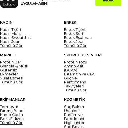
UYGULAMASINI
KADIN
ERKEK
Kadın Tişört
Erkek Tişört
Kadın Mont
Erkek Şort
Kadın Sweatshirt
Erkek Eşofman
Kadın Jean
Erkek Jean
Tümünü Gör
Tümünü Gör
MARKET
SPORCU BESİNLERİ
Protein Bar
Protein Tozu
Granola & Müsli
Amino Asit
Glutensiz
(BCAA)
Ekmekler
L Karnitin ve CLA
Yulaf Ezmesi
Güç ve
Tümünü Gör
Performans
Takviyeleri
Tümünü Gör
EKİPMANLAR
KOZMETİK
Termoslar
Saç Bakım
Direnç Bandı
Ürünleri
Kamp Çadırı
Parfüm ve
Boks Eldiveni
Deodorant
Tümünü Gör
Highlighter
Saç Boyası