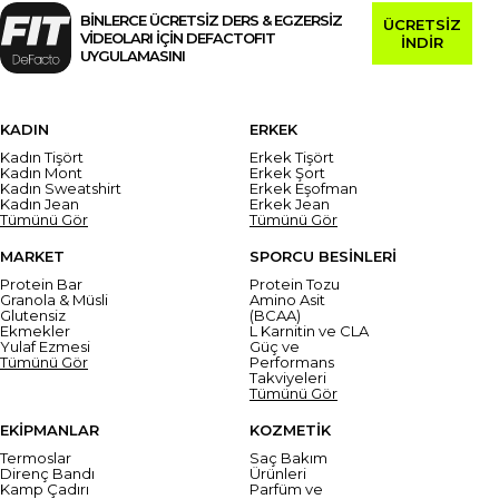
BİNLERCE ÜCRETSİZ DERS & EGZERSİZ
ÜCRETSİZ
VİDEOLARI İÇİN DEFACTOFIT
İNDİR
UYGULAMASINI
KADIN
ERKEK
Kadın Tişört
Erkek Tişört
Kadın Mont
Erkek Şort
Kadın Sweatshirt
Erkek Eşofman
Kadın Jean
Erkek Jean
Tümünü Gör
Tümünü Gör
MARKET
SPORCU BESİNLERİ
Protein Bar
Protein Tozu
Granola & Müsli
Amino Asit
Glutensiz
(BCAA)
Ekmekler
L Karnitin ve CLA
Yulaf Ezmesi
Güç ve
Tümünü Gör
Performans
Takviyeleri
Tümünü Gör
EKİPMANLAR
KOZMETİK
Termoslar
Saç Bakım
Direnç Bandı
Ürünleri
Kamp Çadırı
Parfüm ve