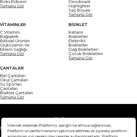
Boks Eldiveni
Deodorant
Tümünü Gör
Highlighter
Saç Boyası
Tümünü Gör
VİTAMİNLER
BİSİKLET
C Vitamini
Katlanır
Bağışıklık
Bisikletler
Bitkisel Ürünler
Elektrikli
Glukozamin Ve
Bisikletler
Eklem Sağlığı
Dağ Bisikletleri
Tümünü Gör
Çocuk Bisikletleri
Tümünü Gör
ÇANTALAR
Bel Çantaları
Okul Çantaları
Su Sporları
Çantaları
Bisiklet Çantaları
Tümünü Gör
Yardım
Mesafeli Satış Sözleşmesi
Teslimat Bilgisi