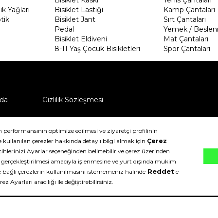
k Yağları
Bisiklet Lastiği
Kamp Çantaları
tik
Bisiklet Jant
Sırt Çantaları
Pedal
Yemek / Beslen
Bisiklet Eldiveni
Mat Çantaları
8-11 Yaş Çocuk Bisikletleri
Spor Çantaları
da
Gizlilik Sözleşmesi
ü nasıl iade edebilirim?
klıdır.