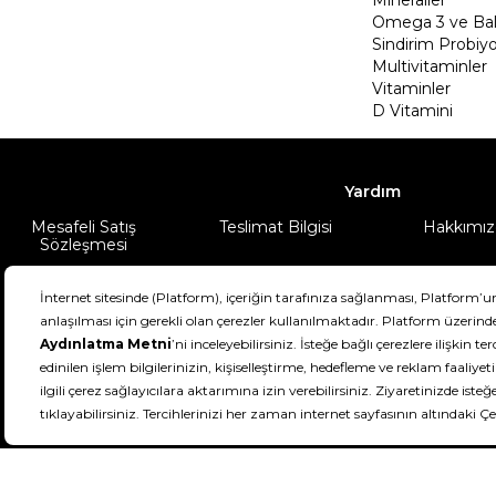
Omega 3 ve Balı
Sindirim Probiyo
Multivitaminler
Vitaminler
D Vitamini
Yardım
Mesafeli Satış
Teslimat Bilgisi
Hakkımız
Sözleşmesi
Şartlar & Koşullar
Ürünüm
DeFactoFIT ©️ 2022-2026. Tüm hakları sa
11
SEÇİNİZ