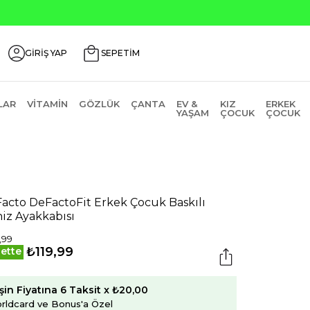
GİRİŞ YAP
SEPETİM
LAR
VITAMIN
GÖZLÜK
ÇANTA
EV &
KIZ
ERKEK
YAŞAM
ÇOCUK
ÇOCUK
acto DeFactoFit Erkek Çocuk Baskılı
iz Ayakkabısı
,99
₺119,99
ette
şin Fiyatına 6 Taksit x ₺20,00
rldcard ve Bonus'a Özel