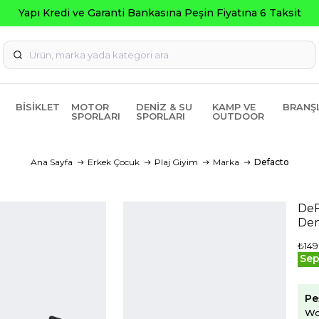
a Peşin Fiyatına 6 Taksit
BISIKLET
MOTOR
DENIZ & SU
KAMP VE
BRANŞ
SPORLARI
SPORLARI
OUTDOOR
Ana Sayfa
Erkek Çocuk
Plaj Giyim
Marka
Defacto
DeF
Den
₺149
Sep
Pe
Wo