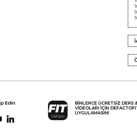
T
1
1
ip Edin
BİNLERCE ÜCRETSİZ DERS 
VİDEOLARI İÇİN DEFACTOFI
UYGULAMASINI