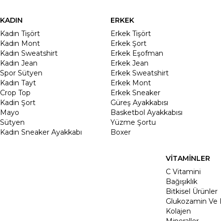
KADIN
ERKEK
Kadın Tişört
Erkek Tişört
Kadın Mont
Erkek Şort
Kadın Sweatshirt
Erkek Eşofman
Kadın Jean
Erkek Jean
Spor Sütyen
Erkek Sweatshirt
Kadın Tayt
Erkek Mont
Crop Top
Erkek Sneaker
Kadin Şort
Güreş Ayakkabısı
Mayo
Basketbol Ayakkabısı
Sütyen
Yüzme Şortu
Kadın Sneaker Ayakkabı
Boxer
VİTAMİNLER
C Vitamini
Bağışıklık
Bitkisel Ürünler
Glukozamin Ve 
Kolajen
Mineraller