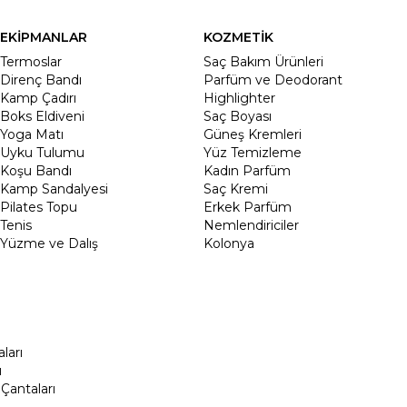
EKİPMANLAR
KOZMETİK
Termoslar
Saç Bakım Ürünleri
Direnç Bandı
Parfüm ve Deodorant
Kamp Çadırı
Highlighter
Boks Eldiveni
Saç Boyası
Yoga Matı
Güneş Kremleri
Uyku Tulumu
Yüz Temizleme
Koşu Bandı
Kadın Parfüm
Kamp Sandalyesi
Saç Kremi
Pilates Topu
Erkek Parfüm
Tenis
Nemlendiriciler
Yüzme ve Dalış
Kolonya
ları
ı
Çantaları