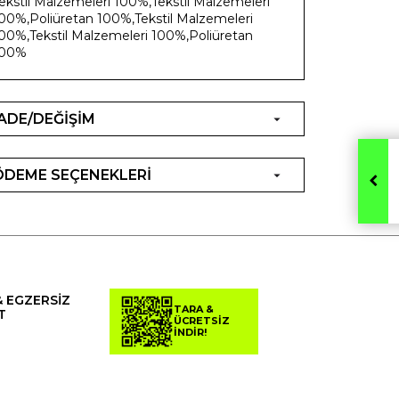
ekstil Malzemeleri 100%,Tekstil Malzemeleri
00%,Poliüretan 100%,Tekstil Malzemeleri
00%,Tekstil Malzemeleri 100%,Poliüretan
100%
İADE/DEĞİŞİM
ÖDEME SEÇENEKLERİ
& EGZERSİZ
TARA &
T
ÜCRETSİZ
İNDİR!