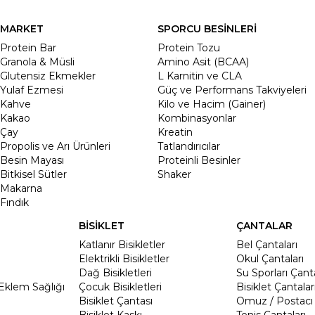
MARKET
SPORCU BESİNLERİ
Protein Bar
Protein Tozu
Granola & Müsli
Amino Asit (BCAA)
Glutensiz Ekmekler
L Karnitin ve CLA
Yulaf Ezmesi
Güç ve Performans Takviyeleri
Kahve
Kilo ve Hacim (Gainer)
Kakao
Kombinasyonlar
Çay
Kreatin
Propolis ve Arı Ürünleri
Tatlandırıcılar
Besin Mayası
Proteinli Besinler
Bitkisel Sütler
Shaker
Makarna
Fındık
BİSİKLET
ÇANTALAR
Katlanır Bisikletler
Bel Çantaları
Elektrikli Bisikletler
Okul Çantaları
Dağ Bisikletleri
Su Sporları Çanta
Eklem Sağlığı
Çocuk Bisikletleri
Bisiklet Çantalar
Bisiklet Çantası
Omuz / Postacı 
Bisiklet Kaskı
Tenis Çantaları