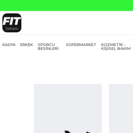
Yapı Kredi ve Garanti Bankasın
KADIN
ERKEK
SPORCU
SÜPERMARKET
KOZMETIK -
BESINLERI
KIŞISEL BAKIM