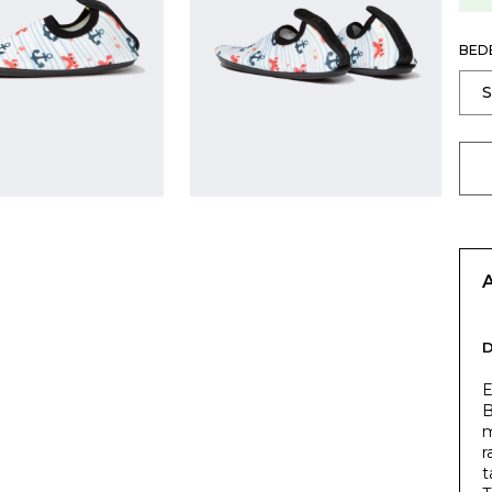
BED
E
B
m
r
t