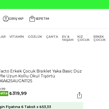
GİRİŞ YAP
SEPETİM
LAR
VITAMIN
GÖZLÜK
ÇANTA
EV &
KIZ
ERKEK
YAŞAM
ÇOCUK
ÇOCUK
acto Erkek Çocuk Bisiklet Yaka Basic Düz
fle Uzun Kollu Okul Tişörtü
86A625AUGN1125
,99
₺319,99
ette
şin Fiyatına 6 Taksit x ₺53,33