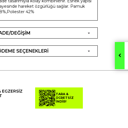
ade tasarımıyla kolay kombinlenir. Esnek yapısı
ayesinde hareket özgürlüğü sağlar. Pamuk
8%,Poliester 42%
İADE/DEĞİŞİM
ÖDEME SEÇENEKLERİ
& EGZERSİZ
TARA &
T
ÜCRETSİZ
İNDİR!