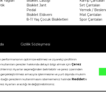
k Yağları
Bisiklet Lastiği
Kamp Çantaları
tik
Bisiklet Jant
Sırt Çantaları
Pedal
Yemek / Beslen
Bisiklet Eldiveni
Mat Çantaları
8-11 Yaş Çocuk Bisikletleri
Spor Çantaları
da
Gizlilik Sözleşmesi
ü nasıl iade edebilirim?
klıdır.