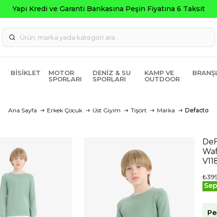
Yapı Kredi ve Garanti Bankasına Peşin Fiyatına 6 Taksit
BISIKLET
MOTOR
DENIZ & SU
KAMP VE
BRANŞ
SPORLARI
SPORLARI
OUTDOOR
Ana Sayfa
Erkek Çocuk
Üst Giyim
Tişört
Marka
Defacto
DeF
Waf
V11
₺399
Sep
Pe