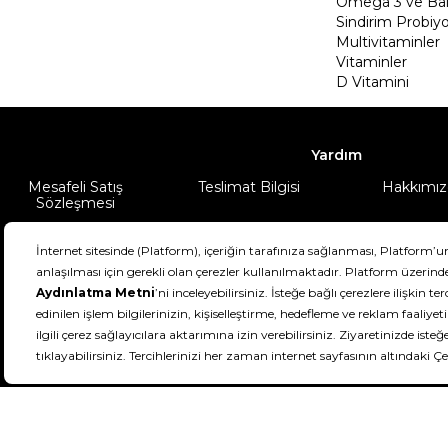
Omega 3 ve Balı
Sindirim Probiyo
Multivitaminler
Vitaminler
D Vitamini
Yardım
Mesafeli Satış
Teslimat Bilgisi
Hakkımız
Sözleşmesi
Şartlar & Koşullar
Ürünüm
DeFactoFIT ©️ 2022-2026. Tüm hakları sa
21
SEÇİNİZ