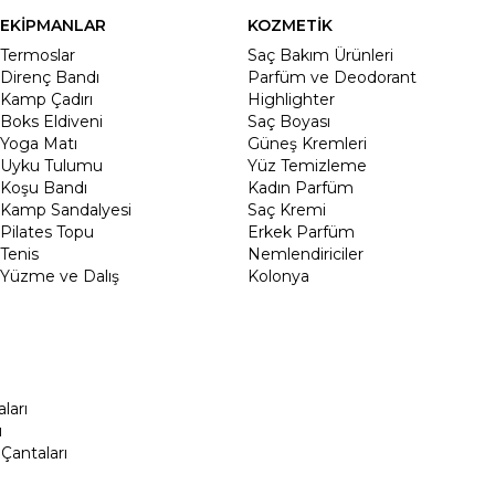
EKİPMANLAR
KOZMETİK
Termoslar
Saç Bakım Ürünleri
Direnç Bandı
Parfüm ve Deodorant
Kamp Çadırı
Highlighter
Boks Eldiveni
Saç Boyası
Yoga Matı
Güneş Kremleri
Uyku Tulumu
Yüz Temizleme
Koşu Bandı
Kadın Parfüm
Kamp Sandalyesi
Saç Kremi
Pilates Topu
Erkek Parfüm
Tenis
Nemlendiriciler
Yüzme ve Dalış
Kolonya
ları
ı
Çantaları