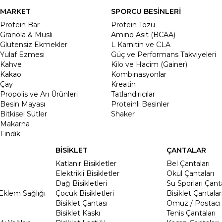
MARKET
SPORCU BESİNLERİ
Protein Bar
Protein Tozu
Granola & Müsli
Amino Asit (BCAA)
Glutensiz Ekmekler
L Karnitin ve CLA
Yulaf Ezmesi
Güç ve Performans Takviyeleri
Kahve
Kilo ve Hacim (Gainer)
Kakao
Kombinasyonlar
Çay
Kreatin
Propolis ve Arı Ürünleri
Tatlandırıcılar
Besin Mayası
Proteinli Besinler
Bitkisel Sütler
Shaker
Makarna
Fındık
BİSİKLET
ÇANTALAR
Katlanır Bisikletler
Bel Çantaları
Elektrikli Bisikletler
Okul Çantaları
Dağ Bisikletleri
Su Sporları Çanta
Eklem Sağlığı
Çocuk Bisikletleri
Bisiklet Çantalar
Bisiklet Çantası
Omuz / Postacı 
Bisiklet Kaskı
Tenis Çantaları