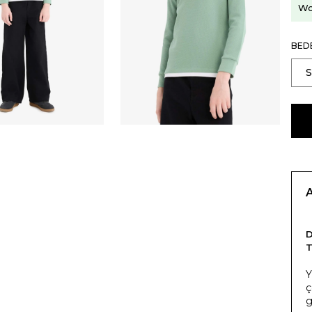
Wo
BED
T
Y
ç
g