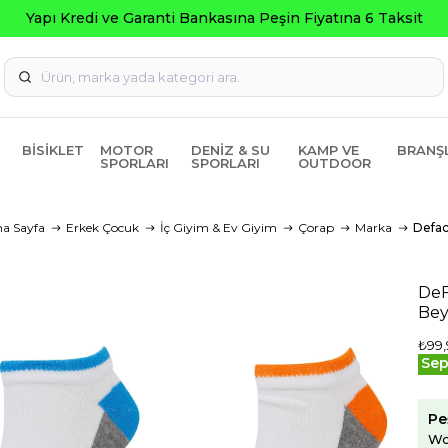
BISIKLET
MOTOR
DENIZ & SU
KAMP VE
BRANŞ
SPORLARI
SPORLARI
OUTDOOR
a Sayfa
Erkek Çocuk
İç Giyim & Ev Giyim
Çorap
Marka
Defac
DeF
Bey
₺99,
Sep
Pe
Wo