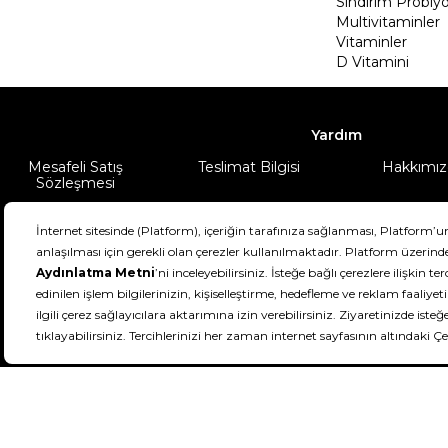
Sindirim Probiyo
Multivitaminler
Vitaminler
D Vitamini
Yardım
Mesafeli Satış
Teslimat Bilgisi
Hakkımız
Sözleşmesi
Şartlar & Koşullar
Ürünüm
DeFactoFIT ©️ 2022-2026. Tüm hakları sa
21
SEÇİNİZ