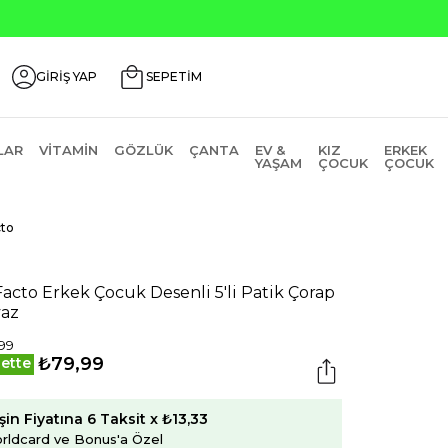
Seçili Ürünle
GİRİŞ YAP
SEPETİM
LAR
VITAMIN
GÖZLÜK
ÇANTA
EV &
KIZ
ERKEK
YAŞAM
ÇOCUK
ÇOCUK
to
acto Erkek Çocuk Desenli 5'li Patik Çorap
az
99
₺79,99
ette
şin Fiyatına 6 Taksit x ₺13,33
rldcard ve Bonus'a Özel