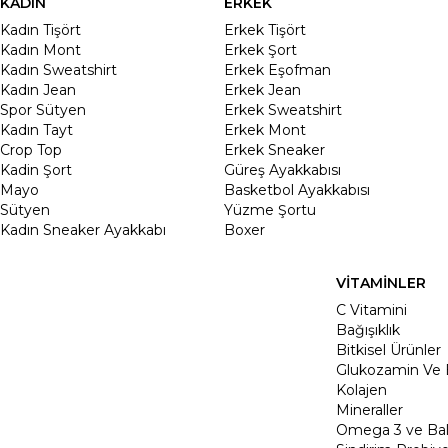
KADIN
ERKEK
Kadın Tişört
Erkek Tişört
Kadın Mont
Erkek Şort
Kadın Sweatshirt
Erkek Eşofman
Kadın Jean
Erkek Jean
Spor Sütyen
Erkek Sweatshirt
Kadın Tayt
Erkek Mont
Crop Top
Erkek Sneaker
Kadin Şort
Güreş Ayakkabısı
Mayo
Basketbol Ayakkabısı
Sütyen
Yüzme Şortu
Kadın Sneaker Ayakkabı
Boxer
VİTAMİNLER
C Vitamini
Bağışıklık
Bitkisel Ürünler
Glukozamin Ve 
Kolajen
Mineraller
Omega 3 ve Balı