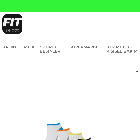
 ve Garanti Bankasına Peşin Fiyatına 6 Taksit
KADIN
ERKEK
SPORCU
SÜPERMARKET
KOZMETIK -
BESINLERI
KIŞISEL BAKIM
An