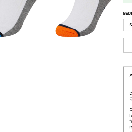
BED
R
b
f
r