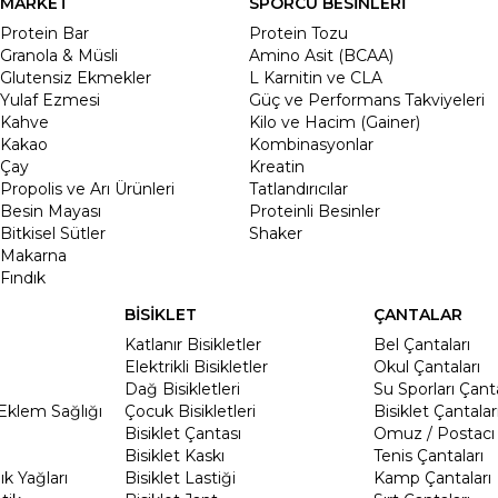
MARKET
SPORCU BESİNLERİ
Protein Bar
Protein Tozu
Granola & Müsli
Amino Asit (BCAA)
Glutensiz Ekmekler
L Karnitin ve CLA
Yulaf Ezmesi
Güç ve Performans Takviyeleri
Kahve
Kilo ve Hacim (Gainer)
Kakao
Kombinasyonlar
Çay
Kreatin
Propolis ve Arı Ürünleri
Tatlandırıcılar
Besin Mayası
Proteinli Besinler
Bitkisel Sütler
Shaker
Makarna
Fındık
BİSİKLET
ÇANTALAR
Katlanır Bisikletler
Bel Çantaları
Elektrikli Bisikletler
Okul Çantaları
Dağ Bisikletleri
Su Sporları Çanta
Eklem Sağlığı
Çocuk Bisikletleri
Bisiklet Çantalar
Bisiklet Çantası
Omuz / Postacı 
Bisiklet Kaskı
Tenis Çantaları
k Yağları
Bisiklet Lastiği
Kamp Çantaları