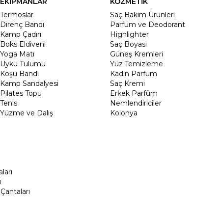
EKİPMANLAR
KOZMETİK
Termoslar
Saç Bakım Ürünleri
Direnç Bandı
Parfüm ve Deodorant
Kamp Çadırı
Highlighter
Boks Eldiveni
Saç Boyası
Yoga Matı
Güneş Kremleri
Uyku Tulumu
Yüz Temizleme
Koşu Bandı
Kadın Parfüm
Kamp Sandalyesi
Saç Kremi
Pilates Topu
Erkek Parfüm
Tenis
Nemlendiriciler
Yüzme ve Dalış
Kolonya
ları
ı
Çantaları