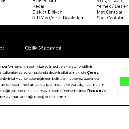
tik
Bisiklet Jant
Sırt Çantaları
Pedal
Yemek / Beslen
Bisiklet Eldiveni
Mat Çantaları
8-11 Yaş Çocuk Bisikletleri
Spor Çantaları
da
Gizlilik Sözleşmesi
ü nasıl iade edebilirim?
klıdır.