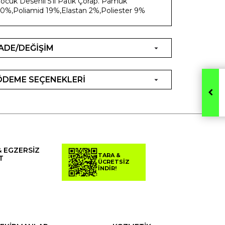
ocuk Desenli 5'li Patik Çorap. Pamuk
0%,Poliamid 19%,Elastan 2%,Poliester 9%
İADE/DEĞİŞİM
ÖDEME SEÇENEKLERİ
& EGZERSİZ
TARA &
T
ÜCRETSİZ
İNDİR!