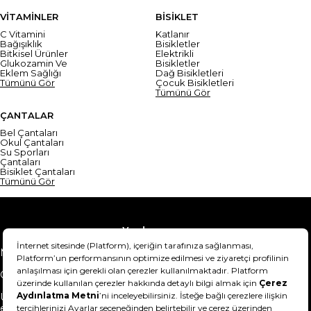
VİTAMİNLER
BİSİKLET
C Vitamini
Katlanır
Bağışıklık
Bisikletler
Bitkisel Ürünler
Elektrikli
Glukozamin Ve
Bisikletler
Eklem Sağlığı
Dağ Bisikletleri
Tümünü Gör
Çocuk Bisikletleri
Tümünü Gör
ÇANTALAR
Bel Çantaları
Okul Çantaları
Su Sporları
Çantaları
Bisiklet Çantaları
Tümünü Gör
Yardım
Mesafeli Satış Sözleşmesi
Teslimat Bilgisi
Gizlilik Sözleşmesi
Şartlar & Koşullar
Ürünümü nasıl iade
Hakkımızda
edebilirim?