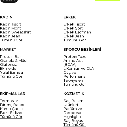
KADIN
ERKEK
Kadın Tişört
Erkek Tişört
Kadın Mont
Erkek Şort
Kadın Sweatshirt
Erkek Eşofman
Kadın Jean
Erkek Jean
Tümünü Gör
Tümünü Gör
MARKET
SPORCU BESİNLERİ
Protein Bar
Protein Tozu
Granola & Müsli
Amino Asit
Glutensiz
(BCAA)
Ekmekler
L Karnitin ve CLA
Yulaf Ezmesi
Güç ve
Tümünü Gör
Performans
Takviyeleri
Tümünü Gör
EKİPMANLAR
KOZMETİK
Termoslar
Saç Bakım
Direnç Bandı
Ürünleri
Kamp Çadırı
Parfüm ve
Boks Eldiveni
Deodorant
Tümünü Gör
Highlighter
Saç Boyası
Tümünü Gör