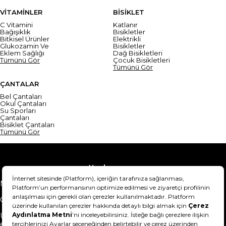
VİTAMİNLER
BİSİKLET
C Vitamini
Katlanır
Bağışıklık
Bisikletler
Bitkisel Ürünler
Elektrikli
Glukozamin Ve
Bisikletler
Eklem Sağlığı
Dağ Bisikletleri
Tümünü Gör
Çocuk Bisikletleri
Tümünü Gör
ÇANTALAR
Bel Çantaları
Okul Çantaları
Su Sporları
Çantaları
Bisiklet Çantaları
Tümünü Gör
Yardım
Mesafeli Satış Sözleşmesi
Teslimat Bilgisi
Gizlilik Sözleşmesi
Şartlar & Koşullar
Ürünümü nasıl iade
Hakkımızda
edebilirim?