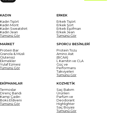
KADIN
ERKEK
Kadın Tişört
Erkek Tişört
Kadın Mont
Erkek Şort
Kadın Sweatshirt
Erkek Eşofman
Kadın Jean
Erkek Jean
Tümünü Gör
Tümünü Gör
MARKET
SPORCU BESİNLERİ
Protein Bar
Protein Tozu
Granola & Müsli
Amino Asit
Glutensiz
(BCAA)
Ekmekler
L Karnitin ve CLA
Yulaf Ezmesi
Güç ve
Tümünü Gör
Performans
Takviyeleri
Tümünü Gör
EKİPMANLAR
KOZMETİK
Termoslar
Saç Bakım
Direnç Bandı
Ürünleri
Kamp Çadırı
Parfüm ve
Boks Eldiveni
Deodorant
Tümünü Gör
Highlighter
Saç Boyası
Tümünü Gör