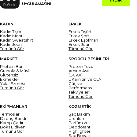
UYGULAMASINI
KADIN
ERKEK
Kadın Tişört
Erkek Tişört
Kadın Mont
Erkek Şort
Kadın Sweatshirt
Erkek Eşofman
Kadın Jean
Erkek Jean
Tümünü Gör
Tümünü Gör
MARKET
SPORCU BESİNLERİ
Protein Bar
Protein Tozu
Granola & Müsli
Amino Asit
Glutensiz
(BCAA)
Ekmekler
L Karnitin ve CLA
Yulaf Ezmesi
Güç ve
Tümünü Gör
Performans
Takviyeleri
Tümünü Gör
EKİPMANLAR
KOZMETİK
Termoslar
Saç Bakım
Direnç Bandı
Ürünleri
Kamp Çadırı
Parfüm ve
Boks Eldiveni
Deodorant
Tümünü Gör
Highlighter
Saç Boyası