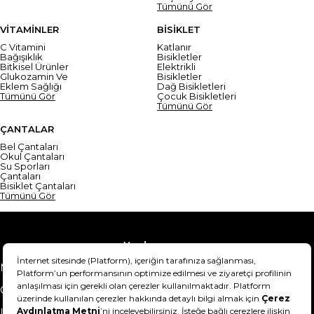
Tümünü Gör
VİTAMİNLER
BİSİKLET
C Vitamini
Katlanır
Bağışıklık
Bisikletler
Bitkisel Ürünler
Elektrikli
Glukozamin Ve
Bisikletler
Eklem Sağlığı
Dağ Bisikletleri
Tümünü Gör
Çocuk Bisikletleri
Tümünü Gör
ÇANTALAR
Bel Çantaları
Okul Çantaları
Su Sporları
Çantaları
Bisiklet Çantaları
Tümünü Gör
Yardım
Mesafeli Satış Sözleşmesi
Teslimat Bilgisi
Gizlilik Sözleşmesi
Şartlar & Koşullar
Ürünümü nasıl iade
Hakkımızda