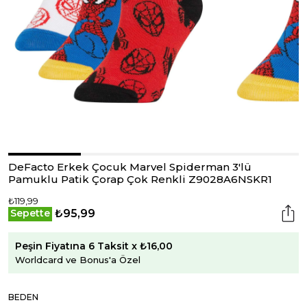
DeFacto Erkek Çocuk Marvel Spiderman 3'lü
Pamuklu Patik Çorap Çok Renkli Z9028A6NSKR1
₺119,99
₺95,99
Sepette
Peşin Fiyatına 6 Taksit x ₺16,00
Worldcard ve Bonus'a Özel
BEDEN