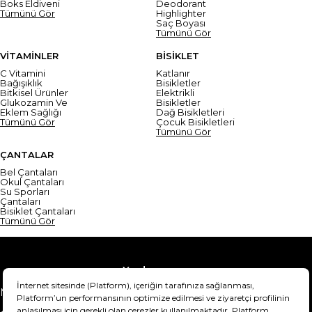
Boks Eldiveni
Deodorant
Tümünü Gör
Highlighter
Saç Boyası
Tümünü Gör
VİTAMİNLER
BİSİKLET
C Vitamini
Katlanır
Bağışıklık
Bisikletler
Bitkisel Ürünler
Elektrikli
Glukozamin Ve
Bisikletler
Eklem Sağlığı
Dağ Bisikletleri
Tümünü Gör
Çocuk Bisikletleri
Tümünü Gör
ÇANTALAR
Bel Çantaları
Okul Çantaları
Su Sporları
Çantaları
Bisiklet Çantaları
Tümünü Gör
Yardım
Mesafeli Satış Sözleşmesi
Teslimat Bilgisi