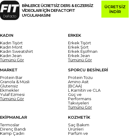
BİNLERCE ÜCRETSİZ DERS & EGZERSİZ
ÜCRETSİZ
VİDEOLARI İÇİN DEFACTOFIT
İNDİR
UYGULAMASINI
KADIN
ERKEK
Kadın Tişört
Erkek Tişört
Kadın Mont
Erkek Şort
Kadın Sweatshirt
Erkek Eşofman
Kadın Jean
Erkek Jean
Tümünü Gör
Tümünü Gör
MARKET
SPORCU BESİNLERİ
Protein Bar
Protein Tozu
Granola & Müsli
Amino Asit
Glutensiz
(BCAA)
Ekmekler
L Karnitin ve CLA
Yulaf Ezmesi
Güç ve
Tümünü Gör
Performans
Takviyeleri
Tümünü Gör
EKİPMANLAR
KOZMETİK
Termoslar
Saç Bakım
Direnç Bandı
Ürünleri
Kamp Çadırı
Parfüm ve