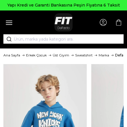
Seçili
 ve Garanti Bankasına Peşin Fiyatına 6 Taksit
Ana Sayfa
Erkek Çocuk
Üst Giyim
Sweatshirt
Marka
Defact