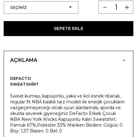
SEPETE EKLE
AÇIKLAMA
DEFACTO
SWEATSHIRT
Sweat kumaşı, kapüşonlu, yaka ve kol esnek ribanalı,
regular fit NBA baskılı tarz modeli ile enerjik çocukların
vazgeçemeyeceği olcak oyun alanlarında, sporda ve
okulda severek giyeceğiniz DeFacto Erkek Çocuk
NBA New York Knicks Kapüşonlu Kalın Sweatshirt.
Pamuk 67%,Poliester 33% Manken Bedeni: Göğüs: 0
Boy: 1,37 Basen: 0 Bel: 0