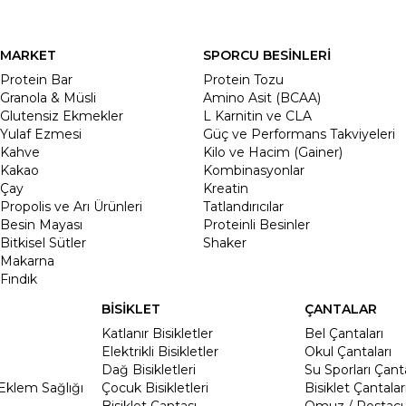
MARKET
SPORCU BESİNLERİ
Protein Bar
Protein Tozu
Granola & Müsli
Amino Asit (BCAA)
Glutensiz Ekmekler
L Karnitin ve CLA
Yulaf Ezmesi
Güç ve Performans Takviyeleri
Kahve
Kilo ve Hacim (Gainer)
Kakao
Kombinasyonlar
Çay
Kreatin
Propolis ve Arı Ürünleri
Tatlandırıcılar
Besin Mayası
Proteinli Besinler
Bitkisel Sütler
Shaker
Makarna
Fındık
BİSİKLET
ÇANTALAR
Katlanır Bisikletler
Bel Çantaları
Elektrikli Bisikletler
Okul Çantaları
Dağ Bisikletleri
Su Sporları Çanta
Eklem Sağlığı
Çocuk Bisikletleri
Bisiklet Çantalar
Bisiklet Çantası
Omuz / Postacı 