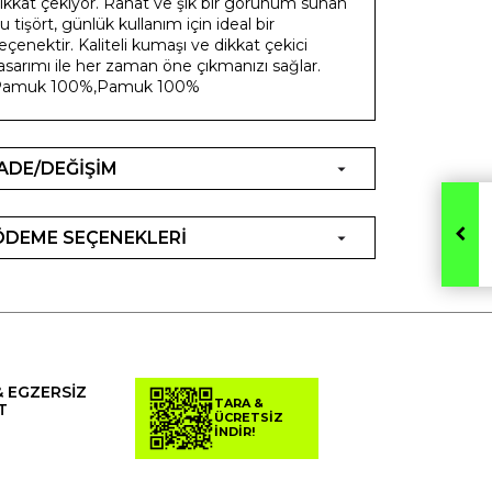
ikkat çekiyor. Rahat ve şık bir görünüm sunan
u tişört, günlük kullanım için ideal bir
eçenektir. Kaliteli kumaşı ve dikkat çekici
asarımı ile her zaman öne çıkmanızı sağlar.
Pamuk 100%,Pamuk 100%
İADE/DEĞİŞİM
ÖDEME SEÇENEKLERİ
& EGZERSİZ
TARA &
T
ÜCRETSİZ
İNDİR!