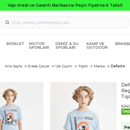
ksit
BISIKLET
MOTOR
DENIZ & SU
KAMP VE
BRANŞ
SPORLARI
SPORLARI
OUTDOOR
Ana Sayfa
Erkek Çocuk
Üst Giyim
Tişört
Marka
Defacto
DeF
Reg
Tiş
₺24
Sep
Pe