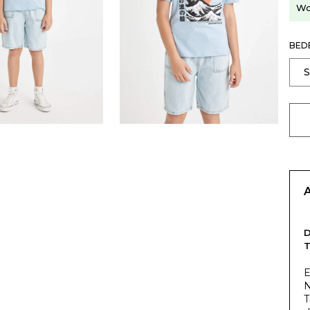
Wo
BED
T
E
N
T