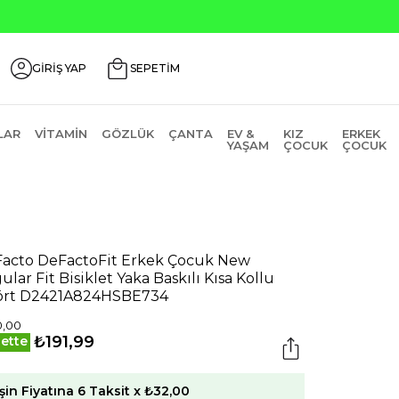
GİRİŞ YAP
SEPETİM
LAR
VITAMIN
GÖZLÜK
ÇANTA
EV &
KIZ
ERKEK
YAŞAM
ÇOCUK
ÇOCUK
acto DeFactoFit Erkek Çocuk New
ular Fit Bisiklet Yaka Baskılı Kısa Kollu
ört D2421A824HSBE734
0,00
₺191,99
ette
şin Fiyatına 6 Taksit x ₺32,00