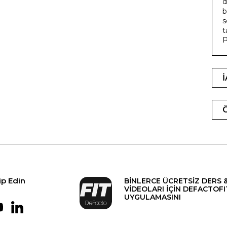
d
b
s
t
ip Edin
BİNLERCE ÜCRETSİZ DERS 
VİDEOLARI İÇİN DEFACTOFI
UYGULAMASINI