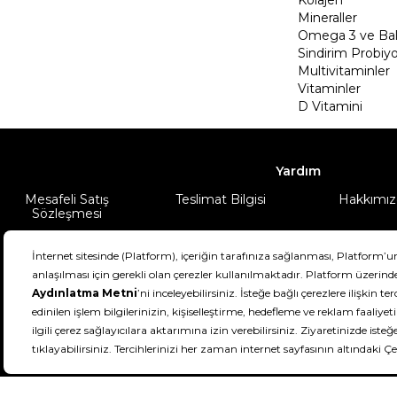
Mineraller
Omega 3 ve Balı
Sindirim Probiyo
Multivitaminler
Vitaminler
D Vitamini
Yardım
Mesafeli Satış
Teslimat Bilgisi
Hakkımız
Sözleşmesi
Şartlar & Koşullar
Ürünüm
DeFactoFIT ©️ 2022-2026. Tüm hakları sa
21
SEÇİNİZ