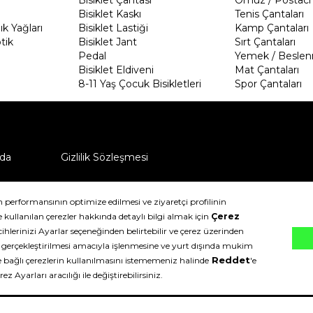
Bisiklet Kaskı
Tenis Çantaları
k Yağları
Bisiklet Lastiği
Kamp Çantaları
tik
Bisiklet Jant
Sırt Çantaları
Pedal
Yemek / Beslen
Bisiklet Eldiveni
Mat Çantaları
8-11 Yaş Çocuk Bisikletleri
Spor Çantaları
da
Gizlilik Sözleşmesi
ü nasıl iade edebilirim?
klıdır.