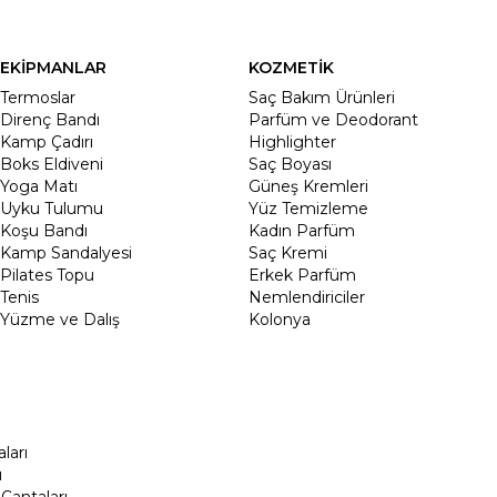
EKİPMANLAR
KOZMETİK
Termoslar
Saç Bakım Ürünleri
Direnç Bandı
Parfüm ve Deodorant
Kamp Çadırı
Highlighter
Boks Eldiveni
Saç Boyası
Yoga Matı
Güneş Kremleri
Uyku Tulumu
Yüz Temizleme
Koşu Bandı
Kadın Parfüm
Kamp Sandalyesi
Saç Kremi
Pilates Topu
Erkek Parfüm
Tenis
Nemlendiriciler
Yüzme ve Dalış
Kolonya
ları
ı
Çantaları