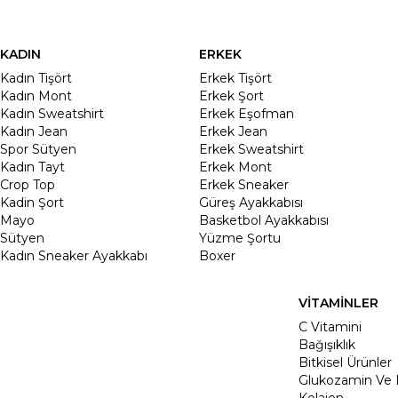
KADIN
ERKEK
Kadın Tişört
Erkek Tişört
Kadın Mont
Erkek Şort
Kadın Sweatshirt
Erkek Eşofman
Kadın Jean
Erkek Jean
Spor Sütyen
Erkek Sweatshirt
Kadın Tayt
Erkek Mont
Crop Top
Erkek Sneaker
Kadin Şort
Güreş Ayakkabısı
Mayo
Basketbol Ayakkabısı
Sütyen
Yüzme Şortu
Kadın Sneaker Ayakkabı
Boxer
VİTAMİNLER
C Vitamini
Bağışıklık
Bitkisel Ürünler
Glukozamin Ve 
Kolajen