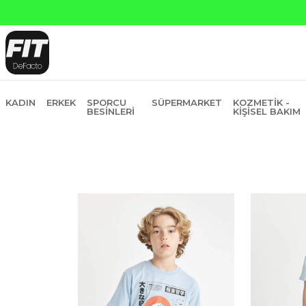
Yapı Kredi ve Garanti Bankasına Peşin Fiyatına 6 Ta
KADIN
ERKEK
SPORCU
SÜPERMARKET
KOZMETIK -
BESINLERI
KIŞISEL BAKIM