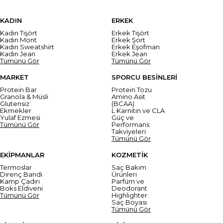
KADIN
ERKEK
Kadın Tişört
Erkek Tişört
Kadın Mont
Erkek Şort
Kadın Sweatshirt
Erkek Eşofman
Kadın Jean
Erkek Jean
Tümünü Gör
Tümünü Gör
MARKET
SPORCU BESİNLERİ
Protein Bar
Protein Tozu
Granola & Müsli
Amino Asit
Glutensiz
(BCAA)
Ekmekler
L Karnitin ve CLA
Yulaf Ezmesi
Güç ve
Tümünü Gör
Performans
Takviyeleri
Tümünü Gör
EKİPMANLAR
KOZMETİK
Termoslar
Saç Bakım
Direnç Bandı
Ürünleri
Kamp Çadırı
Parfüm ve
Boks Eldiveni
Deodorant
Tümünü Gör
Highlighter
Saç Boyası
Tümünü Gör