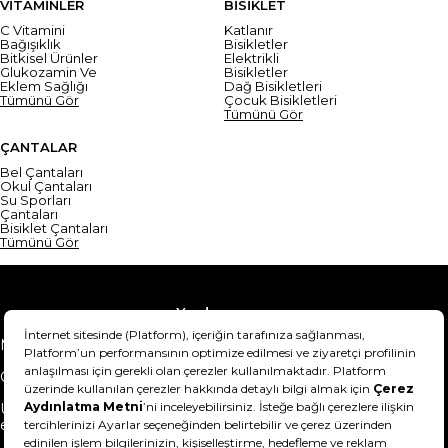
VİTAMİNLER
BİSİKLET
C Vitamini
Katlanır
Bağışıklık
Bisikletler
Bitkisel Ürünler
Elektrikli
Glukozamin Ve
Bisikletler
Eklem Sağlığı
Dağ Bisikletleri
Tümünü Gör
Çocuk Bisikletleri
Tümünü Gör
ÇANTALAR
Bel Çantaları
Okul Çantaları
Su Sporları
Çantaları
Bisiklet Çantaları
Tümünü Gör
Yardım
Mesafeli Satış Sözleşmesi
Teslimat Bilgisi
Gizlilik Sözleşmesi
Şartlar & Koşullar
Ürünümü nasıl iade
Hakkımızda
edebilirim?