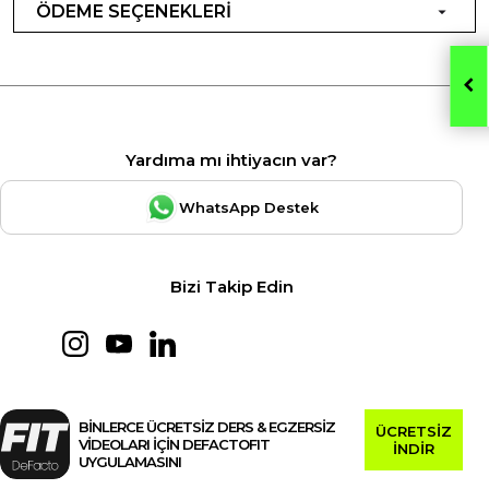
ÖDEME SEÇENEKLERİ
Yardıma mı ihtiyacın var?
WhatsApp Destek
Bizi Takip Edin
BİNLERCE ÜCRETSİZ DERS & EGZERSİZ
ÜCRETSİZ
VİDEOLARI İÇİN DEFACTOFIT
İNDİR
UYGULAMASINI