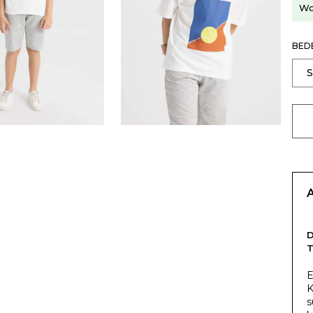
Wo
BED
T
E
K
s