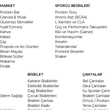
MARKET
SPORCU BESİNLERİ
Protein Bar
Protein Tozu
Granola & Müsli
Amino Asit (BCAA)
Glutensiz Ekmekler
L Karnitin ve CLA
Yulaf Ezmesi
Güç ve Performans Takviyeleri
Kahve
Kilo ve Hacim (Gainer)
Kakao
Kombinasyonlar
Çay
Kreatin
Propolis ve Arı Ürünleri
Tatlandırıcılar
Besin Mayası
Proteinli Besinler
Bitkisel Sütler
Shaker
Makarna
Fındık
BİSİKLET
ÇANTALAR
Katlanır Bisikletler
Bel Çantaları
Elektrikli Bisikletler
Okul Çantaları
Dağ Bisikletleri
Su Sporları Çanta
Eklem Sağlığı
Çocuk Bisikletleri
Bisiklet Çantalar
Bisiklet Çantası
Omuz / Postacı 
Bisiklet Kaskı
Tenis Çantaları