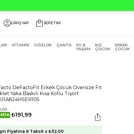
GİRİŞ YAP
SEPETİM
LAR
VITAMIN
GÖZLÜK
ÇANTA
EV &
KIZ
ERKEK
YAŞAM
ÇOCUK
ÇOCUK
acto DeFactoFit Erkek Çocuk Oversize Fit
iklet Yaka Baskılı Kısa Kollu Tişört
901A824HSER105
0,00
₺191,99
ette
şin Fiyatına 6 Taksit x ₺32,00