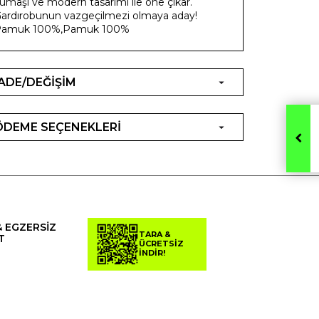
umaşı ve modern tasarımı ile öne çıkar.
ardırobunun vazgeçilmezi olmaya aday!
Pamuk 100%,Pamuk 100%
İADE/DEĞİŞİM
ÖDEME SEÇENEKLERİ
& EGZERSİZ
TARA &
T
ÜCRETSİZ
İNDİR!