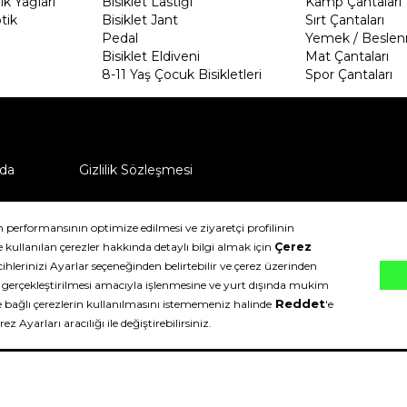
k Yağları
Bisiklet Lastiği
Kamp Çantaları
tik
Bisiklet Jant
Sırt Çantaları
Pedal
Yemek / Beslen
Bisiklet Eldiveni
Mat Çantaları
8-11 Yaş Çocuk Bisikletleri
Spor Çantaları
da
Gizlilik Sözleşmesi
ü nasıl iade edebilirim?
klıdır.