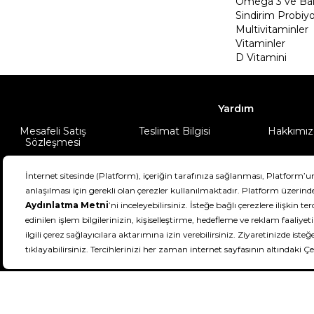
Omega 3 ve Balı
Sindirim Probiyo
Multivitaminler
Vitaminler
D Vitamini
Yardım
Mesafeli Satış
Teslimat Bilgisi
Hakkımız
Sözleşmesi
Şartlar & Koşullar
Ürünüm
DeFactoFIT ©️ 2022-2026. Tüm hakları sa
11
SEÇİNİZ