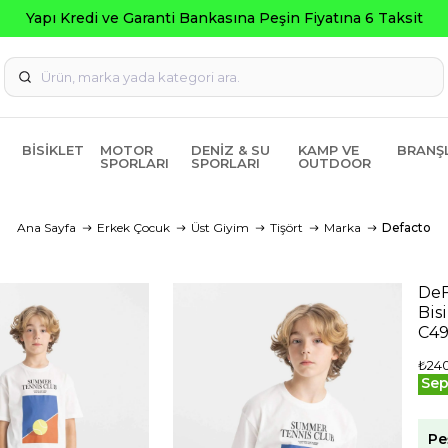
pı Kredi ve Garanti Bankasına Peşin Fiyatına 6 Taksit
BISIKLET
MOTOR
DENIZ & SU
KAMP VE
BRANŞ
SPORLARI
SPORLARI
OUTDOOR
Ana Sayfa
Erkek Çocuk
Üst Giyim
Tişört
Marka
Defacto
DeF
Bis
C4
₺24
Sep
Pe