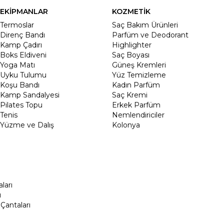
EKİPMANLAR
KOZMETİK
Termoslar
Saç Bakım Ürünleri
Direnç Bandı
Parfüm ve Deodorant
Kamp Çadırı
Highlighter
Boks Eldiveni
Saç Boyası
Yoga Matı
Güneş Kremleri
Uyku Tulumu
Yüz Temizleme
Koşu Bandı
Kadın Parfüm
Kamp Sandalyesi
Saç Kremi
Pilates Topu
Erkek Parfüm
Tenis
Nemlendiriciler
Yüzme ve Dalış
Kolonya
ları
ı
Çantaları