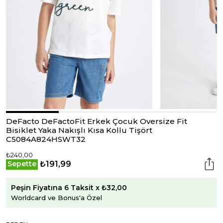
DeFacto DeFactoFit Erkek Çocuk Oversize Fit
Bisiklet Yaka Nakışlı Kısa Kollu Tişört
C5084A824HSWT32
₺240,00
₺191,99
Sepette
Peşin Fiyatına 6 Taksit x ₺32,00
Worldcard ve Bonus'a Özel