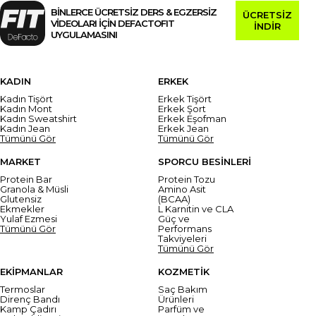
BİNLERCE ÜCRETSİZ DERS & EGZERSİZ
ÜCRETSİZ
VİDEOLARI İÇİN DEFACTOFIT
İNDİR
UYGULAMASINI
KADIN
ERKEK
Kadın Tişört
Erkek Tişört
Kadın Mont
Erkek Şort
Kadın Sweatshirt
Erkek Eşofman
Kadın Jean
Erkek Jean
Tümünü Gör
Tümünü Gör
MARKET
SPORCU BESİNLERİ
Protein Bar
Protein Tozu
Granola & Müsli
Amino Asit
Glutensiz
(BCAA)
Ekmekler
L Karnitin ve CLA
Yulaf Ezmesi
Güç ve
Tümünü Gör
Performans
Takviyeleri
Tümünü Gör
EKİPMANLAR
KOZMETİK
Termoslar
Saç Bakım
Direnç Bandı
Ürünleri
Kamp Çadırı
Parfüm ve