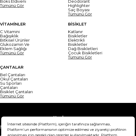
Boks Eldiveni
Deodorant
Tümünü Gör
Highlighter
Saç Boyası
Tümünü Gör
VİTAMİNLER
BİSİKLET
C Vitamini
Katlanır
Bağışıklık
Bisikletler
Bitkisel Ürünler
Elektrikli
Glukozamin Ve
Bisikletler
Eklem Sağlığı
Dağ Bisikletleri
Tümünü Gör
Çocuk Bisikletleri
Tümünü Gör
ÇANTALAR
Bel Çantaları
Okul Çantaları
Su Sporları
Çantaları
Bisiklet Çantaları
Tümünü Gör
Yardım
Mesafeli Satış Sözleşmesi
Teslimat Bilgisi