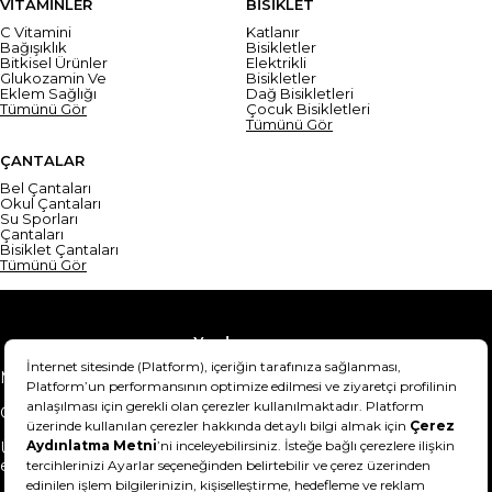
VİTAMİNLER
BİSİKLET
C Vitamini
Katlanır
Bağışıklık
Bisikletler
Bitkisel Ürünler
Elektrikli
Glukozamin Ve
Bisikletler
Eklem Sağlığı
Dağ Bisikletleri
Tümünü Gör
Çocuk Bisikletleri
Tümünü Gör
ÇANTALAR
Bel Çantaları
Okul Çantaları
Su Sporları
Çantaları
Bisiklet Çantaları
Tümünü Gör
Yardım
Mesafeli Satış Sözleşmesi
Teslimat Bilgisi
Gizlilik Sözleşmesi
Şartlar & Koşullar
Ürünümü nasıl iade
Hakkımızda
edebilirim?