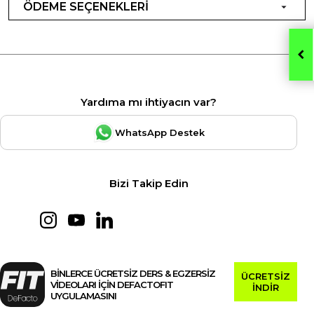
ÖDEME SEÇENEKLERİ
Yardıma mı ihtiyacın var?
WhatsApp Destek
Bizi Takip Edin
BİNLERCE ÜCRETSİZ DERS & EGZERSİZ
ÜCRETSİZ
VİDEOLARI İÇİN DEFACTOFIT
İNDİR
UYGULAMASINI