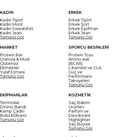
KADIN
ERKEK
Kadın Tişört
Erkek Tişört
Kadın Mont
Erkek Şort
Kadın Sweatshirt
Erkek Eşofman
Kadın Jean
Erkek Jean
Tümünü Gör
Tümünü Gör
MARKET
SPORCU BESİNLERİ
Protein Bar
Protein Tozu
Granola & Müsli
Amino Asit
Glutensiz
(BCAA)
Ekmekler
L Karnitin ve CLA
Yulaf Ezmesi
Güç ve
Tümünü Gör
Performans
Takviyeleri
Tümünü Gör
EKİPMANLAR
KOZMETİK
Termoslar
Saç Bakım
Direnç Bandı
Ürünleri
Kamp Çadırı
Parfüm ve
Boks Eldiveni
Deodorant
Tümünü Gör
Highlighter
Saç Boyası
Tümünü Gör