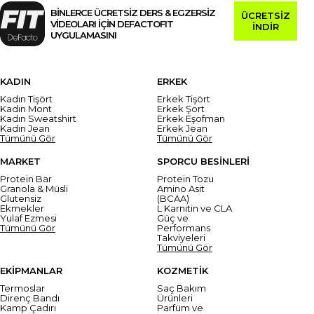
BİNLERCE ÜCRETSİZ DERS & EGZERSİZ
ÜCRETSİZ
VİDEOLARI İÇİN DEFACTOFIT
İNDİR
UYGULAMASINI
KADIN
ERKEK
Kadın Tişört
Erkek Tişört
Kadın Mont
Erkek Şort
Kadın Sweatshirt
Erkek Eşofman
Kadın Jean
Erkek Jean
Tümünü Gör
Tümünü Gör
MARKET
SPORCU BESİNLERİ
Protein Bar
Protein Tozu
Granola & Müsli
Amino Asit
Glutensiz
(BCAA)
Ekmekler
L Karnitin ve CLA
Yulaf Ezmesi
Güç ve
Tümünü Gör
Performans
Takviyeleri
Tümünü Gör
EKİPMANLAR
KOZMETİK
Termoslar
Saç Bakım
Direnç Bandı
Ürünleri
Kamp Çadırı
Parfüm ve