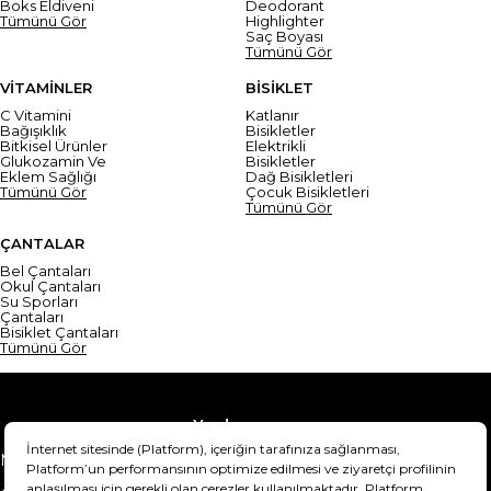
Boks Eldiveni
Deodorant
Tümünü Gör
Highlighter
Saç Boyası
Tümünü Gör
VİTAMİNLER
BİSİKLET
C Vitamini
Katlanır
Bağışıklık
Bisikletler
Bitkisel Ürünler
Elektrikli
Glukozamin Ve
Bisikletler
Eklem Sağlığı
Dağ Bisikletleri
Tümünü Gör
Çocuk Bisikletleri
Tümünü Gör
ÇANTALAR
Bel Çantaları
Okul Çantaları
Su Sporları
Çantaları
Bisiklet Çantaları
Tümünü Gör
Yardım
Mesafeli Satış Sözleşmesi
Teslimat Bilgisi