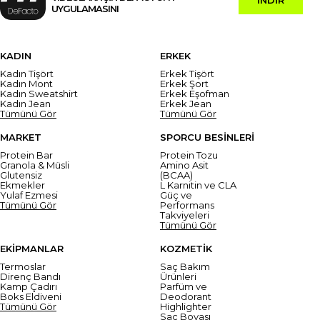
UYGULAMASINI
KADIN
ERKEK
Kadın Tişört
Erkek Tişört
Kadın Mont
Erkek Şort
Kadın Sweatshirt
Erkek Eşofman
Kadın Jean
Erkek Jean
Tümünü Gör
Tümünü Gör
MARKET
SPORCU BESİNLERİ
Protein Bar
Protein Tozu
Granola & Müsli
Amino Asit
Glutensiz
(BCAA)
Ekmekler
L Karnitin ve CLA
Yulaf Ezmesi
Güç ve
Tümünü Gör
Performans
Takviyeleri
Tümünü Gör
EKİPMANLAR
KOZMETİK
Termoslar
Saç Bakım
Direnç Bandı
Ürünleri
Kamp Çadırı
Parfüm ve
Boks Eldiveni
Deodorant
Tümünü Gör
Highlighter
Saç Boyası