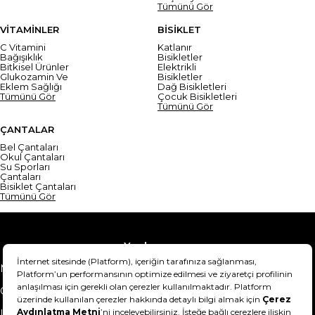
Tümünü Gör
VİTAMİNLER
BİSİKLET
C Vitamini
Katlanır
Bağışıklık
Bisikletler
Bitkisel Ürünler
Elektrikli
Glukozamin Ve
Bisikletler
Eklem Sağlığı
Dağ Bisikletleri
Tümünü Gör
Çocuk Bisikletleri
Tümünü Gör
ÇANTALAR
Bel Çantaları
Okul Çantaları
Su Sporları
Çantaları
Bisiklet Çantaları
Tümünü Gör
Yardım
Mesafeli Satış Sözleşmesi
Teslimat Bilgisi
Gizlilik Sözleşmesi
Şartlar & Koşullar
Ürünümü nasıl iade
Hakkımızda