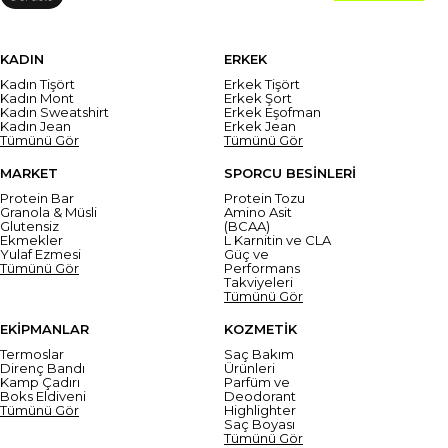
KADIN
ERKEK
Kadın Tişört
Erkek Tişört
Kadın Mont
Erkek Şort
Kadın Sweatshirt
Erkek Eşofman
Kadın Jean
Erkek Jean
Tümünü Gör
Tümünü Gör
MARKET
SPORCU BESİNLERİ
Protein Bar
Protein Tozu
Granola & Müsli
Amino Asit
Glutensiz
(BCAA)
Ekmekler
L Karnitin ve CLA
Yulaf Ezmesi
Güç ve
Tümünü Gör
Performans
Takviyeleri
Tümünü Gör
EKİPMANLAR
KOZMETİK
Termoslar
Saç Bakım
Direnç Bandı
Ürünleri
Kamp Çadırı
Parfüm ve
Boks Eldiveni
Deodorant
Tümünü Gör
Highlighter
Saç Boyası
Tümünü Gör