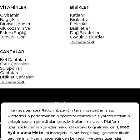
VİTAMİNLER
BİSİKLET
C Vitamini
Katlanır
Bağışıklık
Bisikletler
Bitkisel Ürünler
Elektrikli
Glukozamin Ve
Bisikletler
Eklem Sağlığı
Dağ Bisikletleri
Tümünü Gör
Çocuk Bisikletleri
Tümünü Gör
ÇANTALAR
Bel Çantaları
Okul Çantaları
Su Sporları
Çantaları
Bisiklet Çantaları
Tümünü Gör
Yardım
Mesafeli Satış Sözleşmesi
Teslimat Bilgisi
Gizlilik Sözleşmesi
Şartlar & Koşullar
Ürünümü nasıl iade
Hakkımızda
edebilirim?