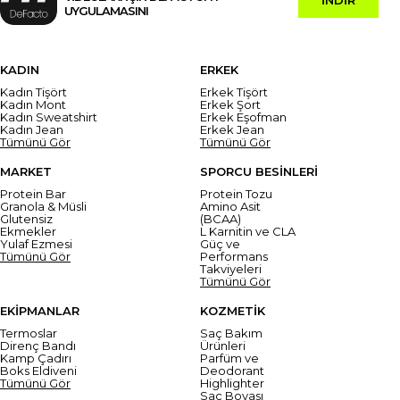
UYGULAMASINI
KADIN
ERKEK
Kadın Tişört
Erkek Tişört
Kadın Mont
Erkek Şort
Kadın Sweatshirt
Erkek Eşofman
Kadın Jean
Erkek Jean
Tümünü Gör
Tümünü Gör
MARKET
SPORCU BESİNLERİ
Protein Bar
Protein Tozu
Granola & Müsli
Amino Asit
Glutensiz
(BCAA)
Ekmekler
L Karnitin ve CLA
Yulaf Ezmesi
Güç ve
Tümünü Gör
Performans
Takviyeleri
Tümünü Gör
EKİPMANLAR
KOZMETİK
Termoslar
Saç Bakım
Direnç Bandı
Ürünleri
Kamp Çadırı
Parfüm ve
Boks Eldiveni
Deodorant
Tümünü Gör
Highlighter
Saç Boyası