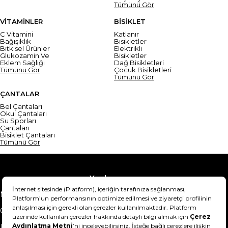
Tümünü Gör
VİTAMİNLER
BİSİKLET
C Vitamini
Katlanır
Bağışıklık
Bisikletler
Bitkisel Ürünler
Elektrikli
Glukozamin Ve
Bisikletler
Eklem Sağlığı
Dağ Bisikletleri
Tümünü Gör
Çocuk Bisikletleri
Tümünü Gör
ÇANTALAR
Bel Çantaları
Okul Çantaları
Su Sporları
Çantaları
Bisiklet Çantaları
Tümünü Gör
Yardım
Mesafeli Satış Sözleşmesi
Teslimat Bilgisi
Gizlilik Sözleşmesi
Şartlar & Koşullar
Ürünümü nasıl iade
Hakkımızda