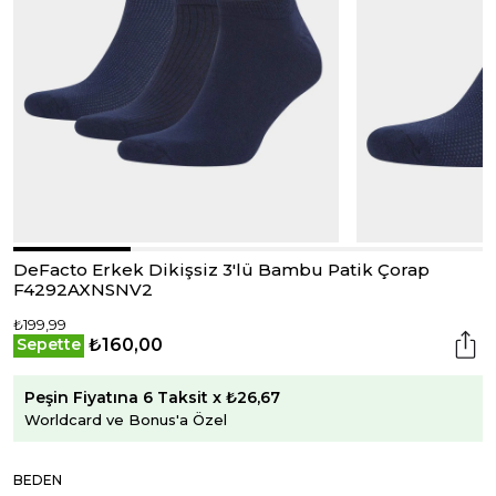
DeFacto Erkek Dikişsiz 3'lü Bambu Patik Çorap
F4292AXNSNV2
₺199,99
₺160,00
Sepette
Peşin Fiyatına 6 Taksit x ₺26,67
Worldcard ve Bonus'a Özel
BEDEN