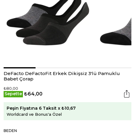
DeFacto DeFactoFit Erkek Dikişsiz 3'lü Pamuklu
Babet Çorap
₺80,00
₺64,00
Sepette
Peşin Fiyatına 6 Taksit x ₺10,67
Worldcard ve Bonus'a Özel
BEDEN