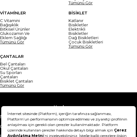
Tümünü Gör
VİTAMİNLER
BİSİKLET
C Vitamini
Katlanır
Bağışıklık
Bisikletler
Bitkisel Ürünler
Elektrikli
Glukozamin Ve
Bisikletler
Eklem Sağlığı
Dağ Bisikletleri
Tümünü Gör
Çocuk Bisikletleri
Tümünü Gör
ÇANTALAR
Bel Çantaları
Okul Çantaları
Su Sporları
Çantaları
Bisiklet Çantaları
Tümünü Gör
Yardım
Mesafeli Satış Sözleşmesi
Teslimat Bilgisi
Gizlilik Sözleşmesi
Şartlar & Koşullar
Ürünümü nasıl iade
Hakkımızda