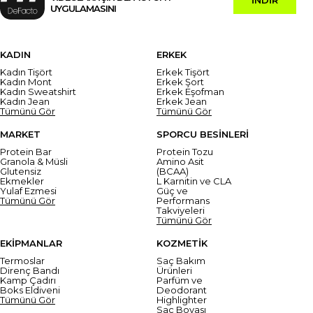
UYGULAMASINI
KADIN
ERKEK
Kadın Tişört
Erkek Tişört
Kadın Mont
Erkek Şort
Kadın Sweatshirt
Erkek Eşofman
Kadın Jean
Erkek Jean
Tümünü Gör
Tümünü Gör
MARKET
SPORCU BESİNLERİ
Protein Bar
Protein Tozu
Granola & Müsli
Amino Asit
Glutensiz
(BCAA)
Ekmekler
L Karnitin ve CLA
Yulaf Ezmesi
Güç ve
Tümünü Gör
Performans
Takviyeleri
Tümünü Gör
EKİPMANLAR
KOZMETİK
Termoslar
Saç Bakım
Direnç Bandı
Ürünleri
Kamp Çadırı
Parfüm ve
Boks Eldiveni
Deodorant
Tümünü Gör
Highlighter
Saç Boyası