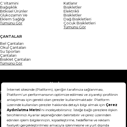
C Vitamini
Katlanır
Bağışıklık
Bisikletler
Bitkisel Ürünler
Elektrikli
Glukozamin Ve
Bisikletler
Eklem Sağlığı
Dağ Bisikletleri
Tümünü Gör
Çocuk Bisikletleri
Tümünü Gör
ÇANTALAR
Bel Çantaları
Okul Çantaları
Su Sporları
Çantaları
Bisiklet Çantaları
Tümünü Gör
Yardım
Mesafeli Satış Sözleşmesi
Teslimat Bilgisi
Gizlilik Sözleşmesi
Şartlar & Koşullar
Ürünümü nasıl iade
Hakkımızda
edebilirim?