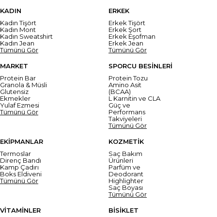
KADIN
ERKEK
Kadın Tişört
Erkek Tişört
Kadın Mont
Erkek Şort
Kadın Sweatshirt
Erkek Eşofman
Kadın Jean
Erkek Jean
Tümünü Gör
Tümünü Gör
MARKET
SPORCU BESİNLERİ
Protein Bar
Protein Tozu
Granola & Müsli
Amino Asit
Glutensiz
(BCAA)
Ekmekler
L Karnitin ve CLA
Yulaf Ezmesi
Güç ve
Tümünü Gör
Performans
Takviyeleri
Tümünü Gör
EKİPMANLAR
KOZMETİK
Termoslar
Saç Bakım
Direnç Bandı
Ürünleri
Kamp Çadırı
Parfüm ve
Boks Eldiveni
Deodorant
Tümünü Gör
Highlighter
Saç Boyası
Tümünü Gör
VİTAMİNLER
BİSİKLET