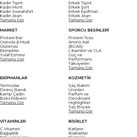
Kadın Tişört
Erkek Tişört
Kadın Mont
Erkek Şort
Kadın Sweatshirt
Erkek Eşofman
Kadın Jean
Erkek Jean
Tümünü Gör
Tümünü Gör
MARKET
SPORCU BESİNLERİ
Protein Bar
Protein Tozu
Granola & Müsli
Amino Asit
Glutensiz
(BCAA)
Ekmekler
L Karnitin ve CLA
Yulaf Ezmesi
Güç ve
Tümünü Gör
Performans
Takviyeleri
Tümünü Gör
EKİPMANLAR
KOZMETİK
Termoslar
Saç Bakım
Direnç Bandı
Ürünleri
Kamp Çadırı
Parfüm ve
Boks Eldiveni
Deodorant
Tümünü Gör
Highlighter
Saç Boyası
Tümünü Gör
VİTAMİNLER
BİSİKLET
C Vitamini
Katlanır
Bağışıklık
Bisikletler