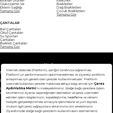
Bitkisel Ürünler
Elektrikli
Glukozamin Ve
Bisikletler
Eklem Sağlığı
Dağ Bisikletleri
Tümünü Gör
Çocuk Bisikletleri
Tümünü Gör
ÇANTALAR
Bel Çantaları
Okul Çantaları
Su Sporları
Çantaları
Bisiklet Çantaları
Tümünü Gör
Yardım
Mesafeli Satış Sözleşmesi
Teslimat Bilgisi
Gizlilik Sözleşmesi
Şartlar & Koşullar
Ürünümü nasıl iade
Hakkımızda
edebilirim?