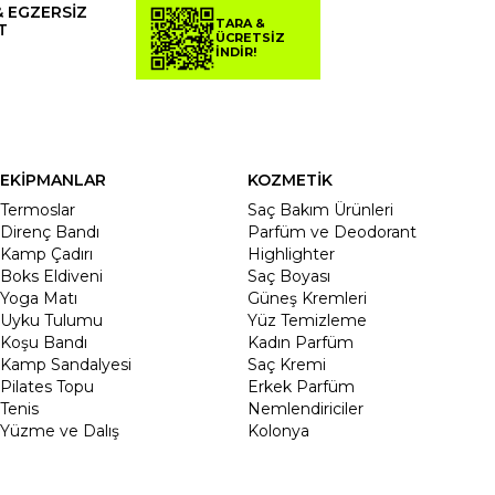
& EGZERSİZ
TARA &
T
ÜCRETSİZ
İNDİR!
EKİPMANLAR
KOZMETİK
Termoslar
Saç Bakım Ürünleri
Direnç Bandı
Parfüm ve Deodorant
Kamp Çadırı
Highlighter
Boks Eldiveni
Saç Boyası
Yoga Matı
Güneş Kremleri
Uyku Tulumu
Yüz Temizleme
Koşu Bandı
Kadın Parfüm
Kamp Sandalyesi
Saç Kremi
Pilates Topu
Erkek Parfüm
Tenis
Nemlendiriciler
Yüzme ve Dalış
Kolonya