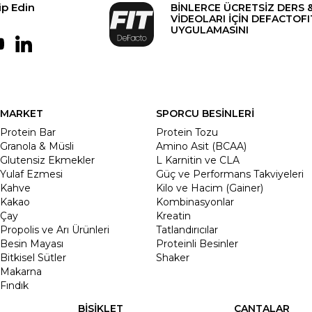
ip Edin
BİNLERCE ÜCRETSİZ DERS 
VİDEOLARI İÇİN DEFACTOFI
UYGULAMASINI
MARKET
SPORCU BESİNLERİ
Protein Bar
Protein Tozu
Granola & Müsli
Amino Asit (BCAA)
Glutensiz Ekmekler
L Karnitin ve CLA
Yulaf Ezmesi
Güç ve Performans Takviyeleri
Kahve
Kilo ve Hacim (Gainer)
Kakao
Kombinasyonlar
Çay
Kreatin
Propolis ve Arı Ürünleri
Tatlandırıcılar
Besin Mayası
Proteinli Besinler
Bitkisel Sütler
Shaker
Makarna
Fındık
BİSİKLET
ÇANTALAR