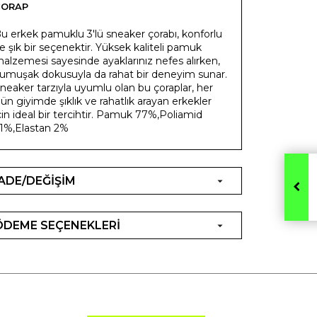
ÇORAP
u erkek pamuklu 3'lü sneaker çorabı, konforlu
e şık bir seçenektir. Yüksek kaliteli pamuk
alzemesi sayesinde ayaklarınız nefes alırken,
umuşak dokusuyla da rahat bir deneyim sunar.
neaker tarzıyla uyumlu olan bu çoraplar, her
ün giyimde şıklık ve rahatlık arayan erkekler
çin ideal bir tercihtir. Pamuk 77%,Poliamid
1%,Elastan 2%
İADE/DEĞİŞİM
ÖDEME SEÇENEKLERİ