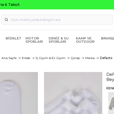
Seçili Ürünlerde ₺2000 Üzeri ₺200 İndir
BISIKLET
MOTOR
DENIZ & SU
KAMP VE
BRANŞ
SPORLARI
SPORLARI
OUTDOOR
Ana Sayfa
Erkek
İç Giyim & Ev Giyim
Çorap
Marka
Defacto
DeF
Bey
REN