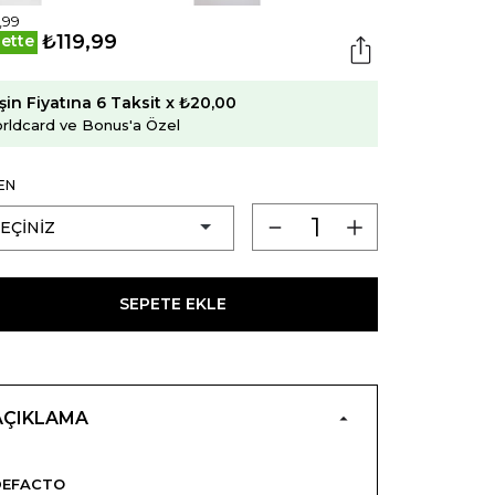
,99
₺119,99
ette
şin Fiyatına 6 Taksit x ₺20,00
rldcard ve Bonus'a Özel
EN
SEPETE EKLE
AÇIKLAMA
DEFACTO