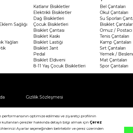
Katlanır Bisikletler
Bel Çantaları
Elektrikli Bisikletler
Okul Çantaları
Dağ Bisikletleri
Su Sporları Çanta
Eklem Sağlığı
Çocuk Bisikletleri
Bisiklet Çantalar
Bisiklet Çantası
Omuz / Postacı 
Bisiklet Kaskı
Tenis Çantaları
k Yağları
Bisiklet Lastiği
Kamp Çantaları
tik
Bisiklet Jant
Sırt Çantaları
Pedal
Yemek / Beslen
Bisiklet Eldiveni
Mat Çantaları
8-11 Yaş Çocuk Bisikletleri
Spor Çantaları
da
Gizlilik Sözleşmesi
ü nasıl iade edebilirim?