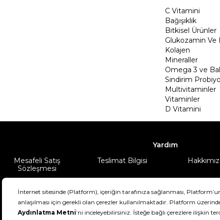
C Vitamini
Bağışıklık
Bitkisel Ürünler
Glukozamin Ve 
Kolajen
Mineraller
Omega 3 ve Balı
Sindirim Probiyo
Multivitaminler
Vitaminler
D Vitamini
Yardım
Mesafeli Satış
Teslimat Bilgisi
Hakkımız
Sözleşmesi
Şartlar & Koşullar
Ürünüm