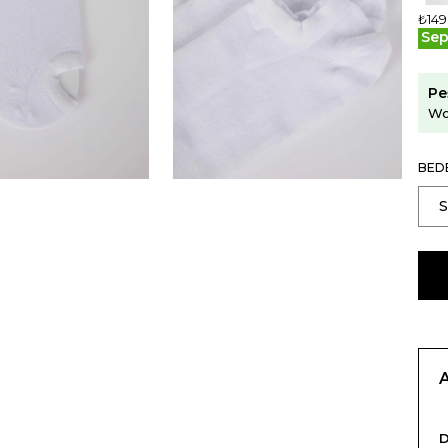
₺149
Sep
Pe
Wo
BED