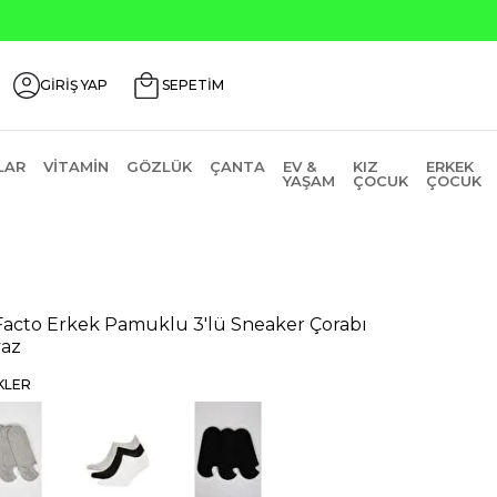
im Kodu: AGUSTOS200
GİRİŞ YAP
SEPETİM
LAR
VITAMIN
GÖZLÜK
ÇANTA
EV &
KIZ
ERKEK
YAŞAM
ÇOCUK
ÇOCUK
acto Erkek Pamuklu 3'lü Sneaker Çorabı
az
KLER