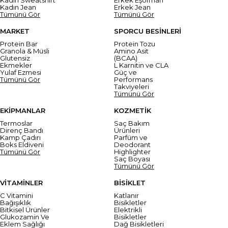
Kadın Jean
Erkek Jean
Tümünü Gör
Tümünü Gör
MARKET
SPORCU BESİNLERİ
Protein Bar
Protein Tozu
Granola & Müsli
Amino Asit
Glutensiz
(BCAA)
Ekmekler
L Karnitin ve CLA
Yulaf Ezmesi
Güç ve
Tümünü Gör
Performans
Takviyeleri
Tümünü Gör
EKİPMANLAR
KOZMETİK
Termoslar
Saç Bakım
Direnç Bandı
Ürünleri
Kamp Çadırı
Parfüm ve
Boks Eldiveni
Deodorant
Tümünü Gör
Highlighter
Saç Boyası
Tümünü Gör
VİTAMİNLER
BİSİKLET
C Vitamini
Katlanır
Bağışıklık
Bisikletler
Bitkisel Ürünler
Elektrikli
Glukozamin Ve
Bisikletler
Eklem Sağlığı
Dağ Bisikletleri