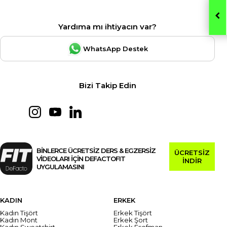
Yardıma mı ihtiyacın var?
WhatsApp Destek
Bizi Takip Edin
BİNLERCE ÜCRETSİZ DERS & EGZERSİZ
ÜCRETSİZ
VİDEOLARI İÇİN DEFACTOFIT
İNDİR
UYGULAMASINI
KADIN
ERKEK
Kadın Tişört
Erkek Tişört
Kadın Mont
Erkek Şort
Kadın Sweatshirt
Erkek Eşofman