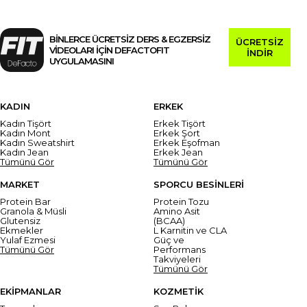
BİNLERCE ÜCRETSİZ DERS & EGZERSİZ
ÜCRETSİZ
VİDEOLARI İÇİN DEFACTOFIT
İNDİR
UYGULAMASINI
KADIN
ERKEK
Kadın Tişört
Erkek Tişört
Kadın Mont
Erkek Şort
Kadın Sweatshirt
Erkek Eşofman
Kadın Jean
Erkek Jean
Tümünü Gör
Tümünü Gör
MARKET
SPORCU BESİNLERİ
Protein Bar
Protein Tozu
Granola & Müsli
Amino Asit
Glutensiz
(BCAA)
Ekmekler
L Karnitin ve CLA
Yulaf Ezmesi
Güç ve
Tümünü Gör
Performans
Takviyeleri
Tümünü Gör
EKİPMANLAR
KOZMETİK