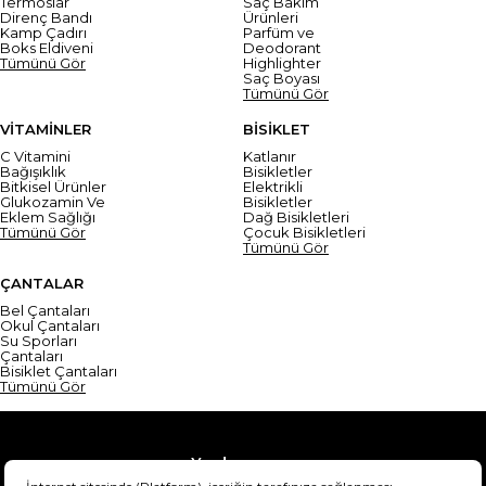
Termoslar
Saç Bakım
Direnç Bandı
Ürünleri
Kamp Çadırı
Parfüm ve
Boks Eldiveni
Deodorant
Tümünü Gör
Highlighter
Saç Boyası
Tümünü Gör
VİTAMİNLER
BİSİKLET
C Vitamini
Katlanır
Bağışıklık
Bisikletler
Bitkisel Ürünler
Elektrikli
Glukozamin Ve
Bisikletler
Eklem Sağlığı
Dağ Bisikletleri
Tümünü Gör
Çocuk Bisikletleri
Tümünü Gör
ÇANTALAR
Bel Çantaları
Okul Çantaları
Su Sporları
Çantaları
Bisiklet Çantaları
Tümünü Gör
Yardım