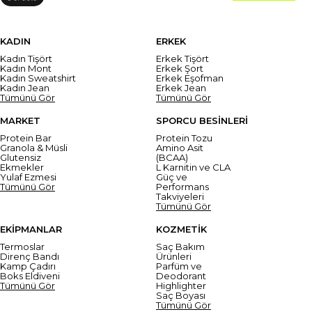
KADIN
ERKEK
Kadın Tişört
Erkek Tişört
Kadın Mont
Erkek Şort
Kadın Sweatshirt
Erkek Eşofman
Kadın Jean
Erkek Jean
Tümünü Gör
Tümünü Gör
MARKET
SPORCU BESİNLERİ
Protein Bar
Protein Tozu
Granola & Müsli
Amino Asit
Glutensiz
(BCAA)
Ekmekler
L Karnitin ve CLA
Yulaf Ezmesi
Güç ve
Tümünü Gör
Performans
Takviyeleri
Tümünü Gör
EKİPMANLAR
KOZMETİK
Termoslar
Saç Bakım
Direnç Bandı
Ürünleri
Kamp Çadırı
Parfüm ve
Boks Eldiveni
Deodorant
Tümünü Gör
Highlighter
Saç Boyası
Tümünü Gör