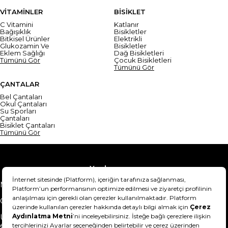
VİTAMİNLER
BİSİKLET
C Vitamini
Katlanır
Bağışıklık
Bisikletler
Bitkisel Ürünler
Elektrikli
Glukozamin Ve
Bisikletler
Eklem Sağlığı
Dağ Bisikletleri
Tümünü Gör
Çocuk Bisikletleri
Tümünü Gör
ÇANTALAR
Bel Çantaları
Okul Çantaları
Su Sporları
Çantaları
Bisiklet Çantaları
Tümünü Gör
Yardım
Mesafeli Satış Sözleşmesi
Teslimat Bilgisi
Gizlilik Sözleşmesi
Şartlar & Koşullar
Ürünümü nasıl iade
Hakkımızda
edebilirim?