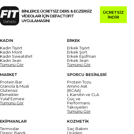
BİNLERCE ÜCRETSİZ DERS & EGZERSİZ
ÜCRETSİZ
VİDEOLARI İÇİN DEFACTOFIT
İNDİR
UYGULAMASINI
KADIN
ERKEK
Kadın Tişört
Erkek Tişört
Kadın Mont
Erkek Şort
Kadın Sweatshirt
Erkek Eşofman
Kadın Jean
Erkek Jean
Tümünü Gör
Tümünü Gör
MARKET
SPORCU BESİNLERİ
Protein Bar
Protein Tozu
Granola & Müsli
Amino Asit
Glutensiz
(BCAA)
Ekmekler
L Karnitin ve CLA
Yulaf Ezmesi
Güç ve
Tümünü Gör
Performans
Takviyeleri
Tümünü Gör
EKİPMANLAR
KOZMETİK
Termoslar
Saç Bakım
Direnç Bandı
Ürünleri