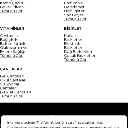
Kamp Çadırı
Parfüm ve
Boks Eldiveni
Deodorant
Tümünü Gör
Highlighter
Saç Boyası
Tümünü Gör
VİTAMİNLER
BİSİKLET
C Vitamini
Katlanır
Bağışıklık
Bisikletler
Bitkisel Ürünler
Elektrikli
Glukozamin Ve
Bisikletler
Eklem Sağlığı
Dağ Bisikletleri
Tümünü Gör
Çocuk Bisikletleri
Tümünü Gör
ÇANTALAR
Bel Çantaları
Okul Çantaları
Su Sporları
Çantaları
Bisiklet Çantaları
Tümünü Gör
Yardım
Mesafeli Satış Sözleşmesi
Teslimat Bilgisi