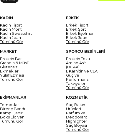
KADIN
ERKEK
Kadın Tişört
Erkek Tişört
Kadın Mont
Erkek Şort
Kadın Sweatshirt
Erkek Eşofman
Kadın Jean
Erkek Jean
Tümünü Gör
Tümünü Gör
MARKET
SPORCU BESİNLERİ
Protein Bar
Protein Tozu
Granola & Müsli
Amino Asit
Glutensiz
(BCAA)
Ekmekler
L Karnitin ve CLA
Yulaf Ezmesi
Güç ve
Tümünü Gör
Performans
Takviyeleri
Tümünü Gör
EKİPMANLAR
KOZMETİK
Termoslar
Saç Bakım
Direnç Bandı
Ürünleri
Kamp Çadırı
Parfüm ve
Boks Eldiveni
Deodorant
Tümünü Gör
Highlighter
Saç Boyası
Tümünü Gör