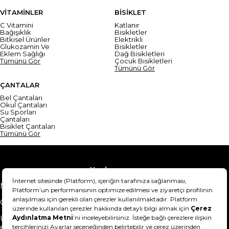
VİTAMİNLER
BİSİKLET
C Vitamini
Katlanır
Bağışıklık
Bisikletler
Bitkisel Ürünler
Elektrikli
Glukozamin Ve
Bisikletler
Eklem Sağlığı
Dağ Bisikletleri
Tümünü Gör
Çocuk Bisikletleri
Tümünü Gör
ÇANTALAR
Bel Çantaları
Okul Çantaları
Su Sporları
Çantaları
Bisiklet Çantaları
Tümünü Gör
Yardım
Mesafeli Satış Sözleşmesi
Teslimat Bilgisi
Gizlilik Sözleşmesi
Şartlar & Koşullar
Ürünümü nasıl iade
Hakkımızda
edebilirim?