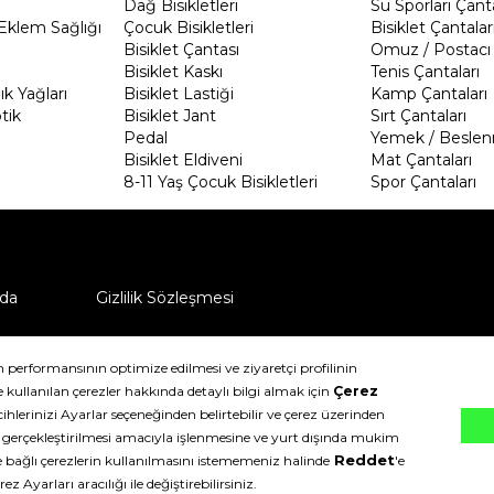
Dağ Bisikletleri
Su Sporları Çanta
Eklem Sağlığı
Çocuk Bisikletleri
Bisiklet Çantalar
Bisiklet Çantası
Omuz / Postacı 
Bisiklet Kaskı
Tenis Çantaları
k Yağları
Bisiklet Lastiği
Kamp Çantaları
tik
Bisiklet Jant
Sırt Çantaları
Pedal
Yemek / Beslen
Bisiklet Eldiveni
Mat Çantaları
8-11 Yaş Çocuk Bisikletleri
Spor Çantaları
da
Gizlilik Sözleşmesi
ü nasıl iade edebilirim?
klıdır.