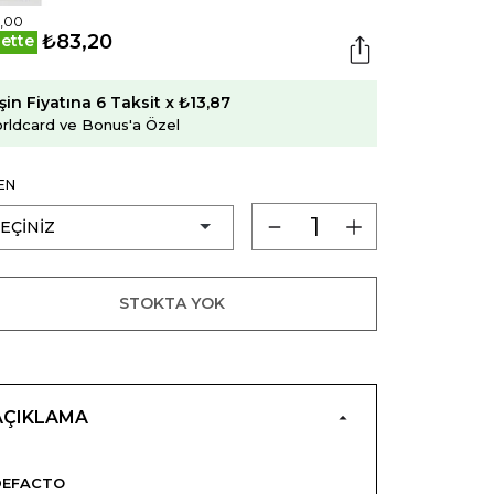
,00
₺83,20
ette
şin Fiyatına 6 Taksit x ₺13,87
rldcard ve Bonus'a Özel
EN
STOKTA YOK
AÇIKLAMA
DEFACTO