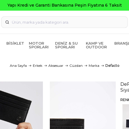
BISIKLET
MOTOR
DENIZ & SU
KAMP VE
BRANŞ
SPORLARI
SPORLARI
OUTDOOR
Ana Sayfa
Erkek
Aksesuar
Cüzdan
Marka
Defacto
DeF
Siy
REN