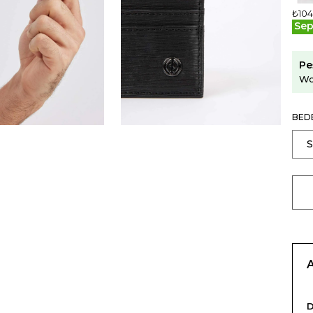
₺104
Sep
Pe
Wo
BED