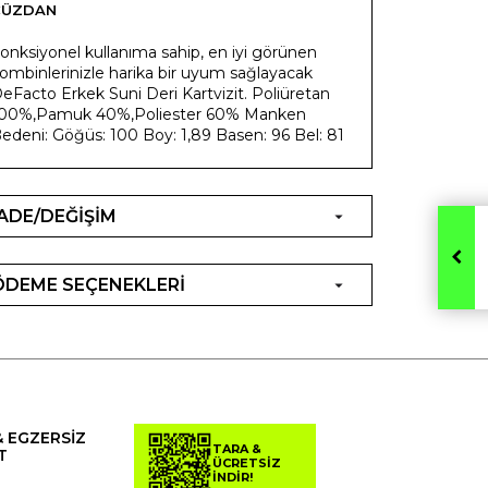
CÜZDAN
onksiyonel kullanıma sahip, en iyi görünen
ombinlerinizle harika bir uyum sağlayacak
eFacto Erkek Suni Deri Kartvizit. Poliüretan
00%,Pamuk 40%,Poliester 60% Manken
edeni: Göğüs: 100 Boy: 1,89 Basen: 96 Bel: 81
İADE/DEĞİŞİM
ÖDEME SEÇENEKLERİ
& EGZERSİZ
TARA &
T
ÜCRETSİZ
İNDİR!