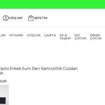
Seçili Ürünlerde ₺2000 Üz
GİRİŞ YAP
SEPETİM
LAR
VITAMIN
GÖZLÜK
ÇANTA
EV &
KIZ
ERKEK
YAŞAM
ÇOCUK
ÇOCUK
acto Erkek Suni Deri Kartvizitlik Cüzdan
ah
KLER