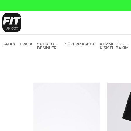
ankasına Peşin Fiyatına 6 Taksit
KADIN
ERKEK
SPORCU
SÜPERMARKET
KOZMETIK -
BESINLERI
KIŞISEL BAKIM