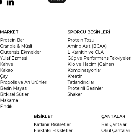
MARKET
SPORCU BESİNLERİ
Protein Bar
Protein Tozu
Granola & Müsli
Amino Asit (BCAA)
Glutensiz Ekmekler
L Karnitin ve CLA
Yulaf Ezmesi
Güç ve Performans Takviyeleri
Kahve
Kilo ve Hacim (Gainer)
Kakao
Kombinasyonlar
Çay
Kreatin
Propolis ve Arı Ürünleri
Tatlandırıcılar
Besin Mayası
Proteinli Besinler
Bitkisel Sütler
Shaker
Makarna
Fındık
BİSİKLET
ÇANTALAR
Katlanır Bisikletler
Bel Çantaları
Elektrikli Bisikletler
Okul Çantaları