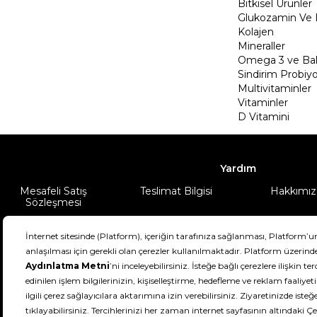
Bitkisel Ürünler
Glukozamin Ve 
Kolajen
Mineraller
Omega 3 ve Balı
Sindirim Probiyo
Multivitaminler
Vitaminler
D Vitamini
Yardım
Mesafeli Satış
Teslimat Bilgisi
Hakkımız
Sözleşmesi
Şartlar & Koşullar
Ürünüm
DeFactoFIT ©️ 2022-2026. Tüm hakları sa