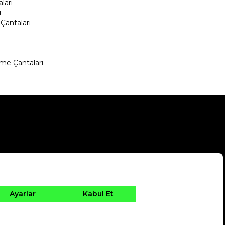
ları
ı
Çantaları
me Çantaları