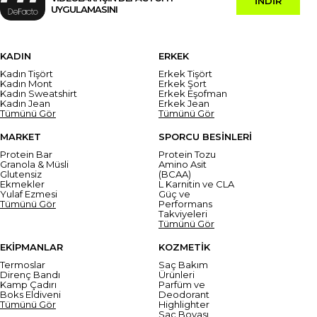
İNDİR
UYGULAMASINI
KADIN
ERKEK
Kadın Tişört
Erkek Tişört
Kadın Mont
Erkek Şort
Kadın Sweatshirt
Erkek Eşofman
Kadın Jean
Erkek Jean
Tümünü Gör
Tümünü Gör
MARKET
SPORCU BESİNLERİ
Protein Bar
Protein Tozu
Granola & Müsli
Amino Asit
Glutensiz
(BCAA)
Ekmekler
L Karnitin ve CLA
Yulaf Ezmesi
Güç ve
Tümünü Gör
Performans
Takviyeleri
Tümünü Gör
EKİPMANLAR
KOZMETİK
Termoslar
Saç Bakım
Direnç Bandı
Ürünleri
Kamp Çadırı
Parfüm ve
Boks Eldiveni
Deodorant
Tümünü Gör
Highlighter
Saç Boyası