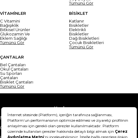
Tümünü Gör
VİTAMİNLER
BİSİKLET
C Vitamini
Katlanır
Bağışıklık
Bisikletler
Bitkisel Ürünler
Elektrikli
Glukozamin Ve
Bisikletler
Eklem Sağlığı
Dağ Bisikletleri
Tümünü Gör
Çocuk Bisikletleri
Tümünü Gör
ÇANTALAR
Bel Çantaları
Okul Çantaları
Su Sporları
Çantaları
Bisiklet Çantaları
Tümünü Gör
Yardım
Mesafeli Satış Sözleşmesi
Teslimat Bilgisi
Gizlilik Sözleşmesi
Şartlar & Koşullar
Ürünümü nasıl iade
Hakkımızda