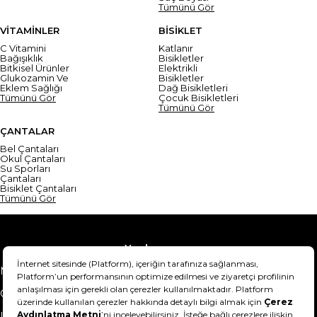
Tümünü Gör
VİTAMİNLER
BİSİKLET
C Vitamini
Katlanır
Bağışıklık
Bisikletler
Bitkisel Ürünler
Elektrikli
Glukozamin Ve
Bisikletler
Eklem Sağlığı
Dağ Bisikletleri
Tümünü Gör
Çocuk Bisikletleri
Tümünü Gör
ÇANTALAR
Bel Çantaları
Okul Çantaları
Su Sporları
Çantaları
Bisiklet Çantaları
Tümünü Gör
Yardım
Mesafeli Satış Sözleşmesi
Teslimat Bilgisi
Gizlilik Sözleşmesi
Şartlar & Koşullar
Ürünümü nasıl iade
Hakkımızda