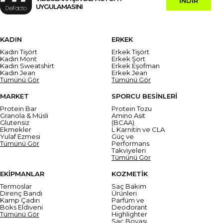
İNDİR
UYGULAMASINI
KADIN
ERKEK
Kadın Tişört
Erkek Tişört
Kadın Mont
Erkek Şort
Kadın Sweatshirt
Erkek Eşofman
Kadın Jean
Erkek Jean
Tümünü Gör
Tümünü Gör
MARKET
SPORCU BESİNLERİ
Protein Bar
Protein Tozu
Granola & Müsli
Amino Asit
Glutensiz
(BCAA)
Ekmekler
L Karnitin ve CLA
Yulaf Ezmesi
Güç ve
Tümünü Gör
Performans
Takviyeleri
Tümünü Gör
EKİPMANLAR
KOZMETİK
Termoslar
Saç Bakım
Direnç Bandı
Ürünleri
Kamp Çadırı
Parfüm ve
Boks Eldiveni
Deodorant
Tümünü Gör
Highlighter
Saç Boyası