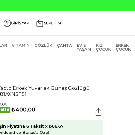
GİRİŞ YAP
SEPETİM
LAR
VITAMIN
GÖZLÜK
ÇANTA
EV &
KIZ
ERKEK
YAŞAM
ÇOCUK
ÇOCUK
acto Erkek Yuvarlak Güneş Gözlüğü
81AXNSTS1
0,00
₺400,00
ette
şin Fiyatına 6 Taksit x ₺66,67
rldcard ve Bonus'a Özel