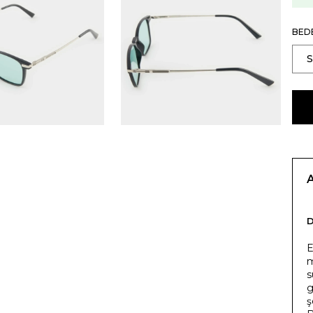
BED
E
m
s
g
ş