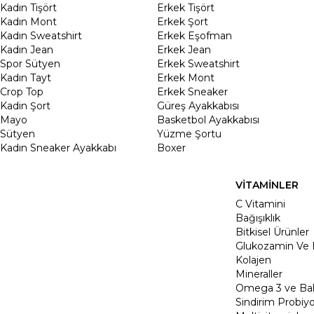
Kadın Tişört
Erkek Tişört
Kadın Mont
Erkek Şort
Kadın Sweatshirt
Erkek Eşofman
Kadın Jean
Erkek Jean
Spor Sütyen
Erkek Sweatshirt
Kadın Tayt
Erkek Mont
Crop Top
Erkek Sneaker
Kadin Şort
Güreş Ayakkabısı
Mayo
Basketbol Ayakkabısı
Sütyen
Yüzme Şortu
Kadın Sneaker Ayakkabı
Boxer
VİTAMİNLER
C Vitamini
Bağışıklık
Bitkisel Ürünler
Glukozamin Ve 
Kolajen
Mineraller
Omega 3 ve Balı
Sindirim Probiyo