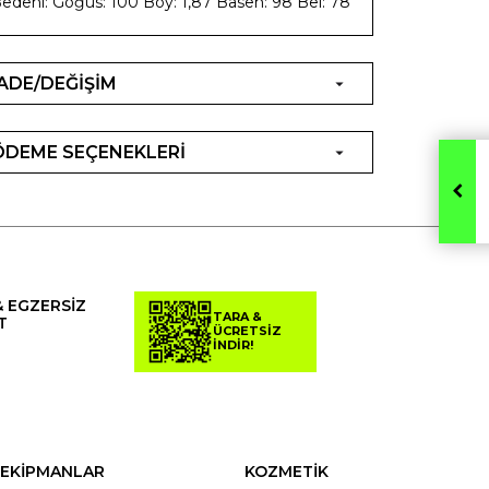
edeni: Göğüs: 100 Boy: 1,87 Basen: 98 Bel: 78
İADE/DEĞİŞİM
ÖDEME SEÇENEKLERİ
& EGZERSİZ
TARA &
T
ÜCRETSİZ
İNDİR!
EKİPMANLAR
KOZMETİK