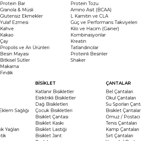
Protein Bar
Protein Tozu
Granola & Müsli
Amino Asit (BCAA)
Glutensiz Ekmekler
L Karnitin ve CLA
Yulaf Ezmesi
Güç ve Performans Takviyeleri
Kahve
Kilo ve Hacim (Gainer)
Kakao
Kombinasyonlar
Çay
Kreatin
Propolis ve Arı Ürünleri
Tatlandırıcılar
Besin Mayası
Proteinli Besinler
Bitkisel Sütler
Shaker
Makarna
Fındık
BİSİKLET
ÇANTALAR
Katlanır Bisikletler
Bel Çantaları
Elektrikli Bisikletler
Okul Çantaları
Dağ Bisikletleri
Su Sporları Çanta
Eklem Sağlığı
Çocuk Bisikletleri
Bisiklet Çantalar
Bisiklet Çantası
Omuz / Postacı 
Bisiklet Kaskı
Tenis Çantaları
k Yağları
Bisiklet Lastiği
Kamp Çantaları
tik
Bisiklet Jant
Sırt Çantaları