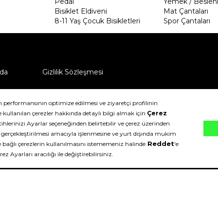
Pedal
Yemek / Beslen
Bisiklet Eldiveni
Mat Çantaları
8-11 Yaş Çocuk Bisikletleri
Spor Çantaları
da
Gizlilik Sözleşmesi
ü nasıl iade edebilirim?
klıdır.