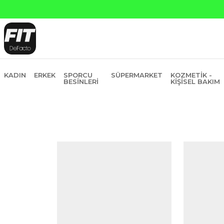
KADIN
ERKEK
SPORCU
SÜPERMARKET
KOZMETIK -
BESINLERI
KIŞISEL BAKIM