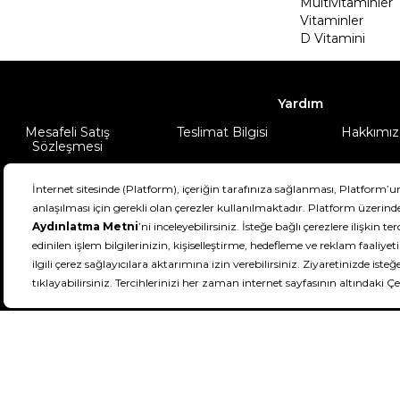
Multivitaminler
Vitaminler
D Vitamini
Yardım
Mesafeli Satış
Teslimat Bilgisi
Hakkımız
Sözleşmesi
Şartlar & Koşullar
Ürünüm
DeFactoFIT ©️ 2022-2026. Tüm hakları sa
21
SEÇİNİZ