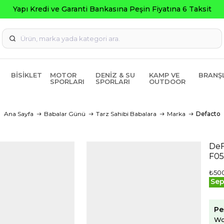
Yapı Kredi ve Garanti Bankasına Peşin Fiyatına 6 Taksit
BISIKLET
MOTOR
DENIZ & SU
KAMP VE
BRANŞ
SPORLARI
SPORLARI
OUTDOOR
Ana Sayfa
Babalar Günü
Tarz Sahibi Babalara
Marka
Defacto
DeF
F05
₺50
Sep
Pe
Wo