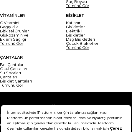
Saç Boyası
Tümünü Gör
VİTAMİNLER
BİSİKLET
C Vitamini
Katlanır
Bağışıklık
Bisikletler
Bitkisel Ürünler
Elektrikli
Glukozamin Ve
Bisikletler
Eklem Sağlığı
Dağ Bisikletleri
Tümünü Gör
Çocuk Bisikletleri
Tümünü Gör
ÇANTALAR
Bel Çantaları
Okul Çantaları
Su Sporları
Çantaları
Bisiklet Çantaları
Tümünü Gör
Yardım
Mesafeli Satış Sözleşmesi
Teslimat Bilgisi
Gizlilik Sözleşmesi
Şartlar & Koşullar