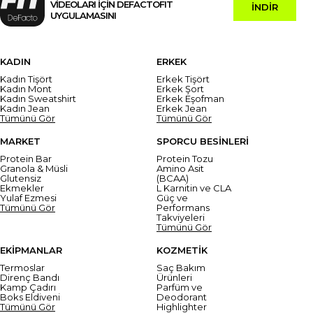
VİDEOLARI İÇİN DEFACTOFIT
İNDİR
UYGULAMASINI
KADIN
ERKEK
Kadın Tişört
Erkek Tişört
Kadın Mont
Erkek Şort
Kadın Sweatshirt
Erkek Eşofman
Kadın Jean
Erkek Jean
Tümünü Gör
Tümünü Gör
MARKET
SPORCU BESİNLERİ
Protein Bar
Protein Tozu
Granola & Müsli
Amino Asit
Glutensiz
(BCAA)
Ekmekler
L Karnitin ve CLA
Yulaf Ezmesi
Güç ve
Tümünü Gör
Performans
Takviyeleri
Tümünü Gör
EKİPMANLAR
KOZMETİK
Termoslar
Saç Bakım
Direnç Bandı
Ürünleri
Kamp Çadırı
Parfüm ve
Boks Eldiveni
Deodorant
Tümünü Gör
Highlighter