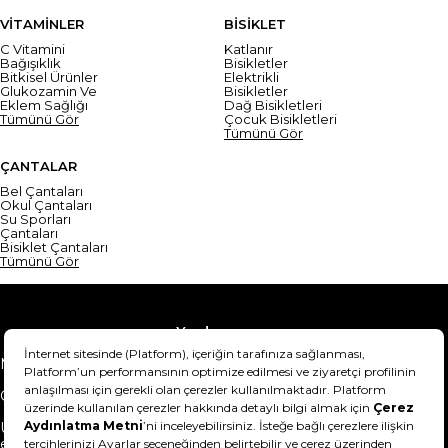
VİTAMİNLER
BİSİKLET
C Vitamini
Katlanır
Bağışıklık
Bisikletler
Bitkisel Ürünler
Elektrikli
Glukozamin Ve
Bisikletler
Eklem Sağlığı
Dağ Bisikletleri
Tümünü Gör
Çocuk Bisikletleri
Tümünü Gör
ÇANTALAR
Bel Çantaları
Okul Çantaları
Su Sporları
Çantaları
Bisiklet Çantaları
Tümünü Gör
Yardım
Mesafeli Satış Sözleşmesi
Teslimat Bilgisi
Gizlilik Sözleşmesi
Şartlar & Koşullar
Ürünümü nasıl iade
Hakkımızda
edebilirim?