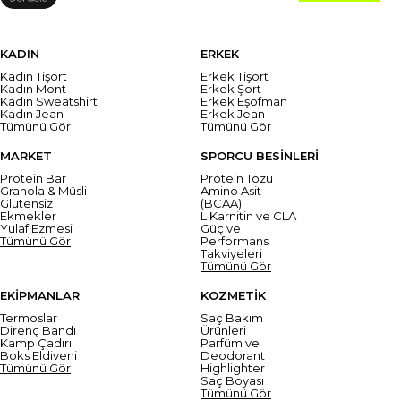
KADIN
ERKEK
Kadın Tişört
Erkek Tişört
Kadın Mont
Erkek Şort
Kadın Sweatshirt
Erkek Eşofman
Kadın Jean
Erkek Jean
Tümünü Gör
Tümünü Gör
MARKET
SPORCU BESİNLERİ
Protein Bar
Protein Tozu
Granola & Müsli
Amino Asit
Glutensiz
(BCAA)
Ekmekler
L Karnitin ve CLA
Yulaf Ezmesi
Güç ve
Tümünü Gör
Performans
Takviyeleri
Tümünü Gör
EKİPMANLAR
KOZMETİK
Termoslar
Saç Bakım
Direnç Bandı
Ürünleri
Kamp Çadırı
Parfüm ve
Boks Eldiveni
Deodorant
Tümünü Gör
Highlighter
Saç Boyası
Tümünü Gör