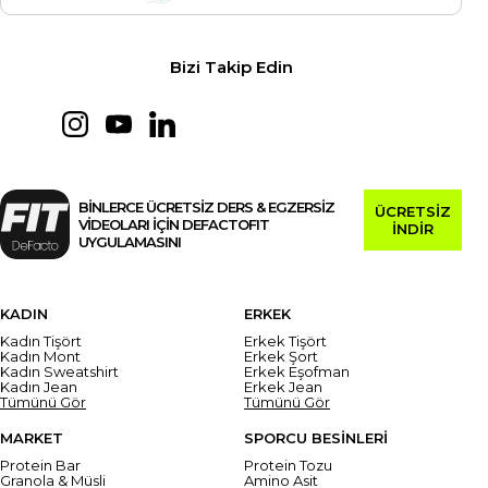
Bizi Takip Edin
BİNLERCE ÜCRETSİZ DERS & EGZERSİZ
ÜCRETSİZ
VİDEOLARI İÇİN DEFACTOFIT
İNDİR
UYGULAMASINI
KADIN
ERKEK
Kadın Tişört
Erkek Tişört
Kadın Mont
Erkek Şort
Kadın Sweatshirt
Erkek Eşofman
Kadın Jean
Erkek Jean
Tümünü Gör
Tümünü Gör
MARKET
SPORCU BESİNLERİ
Protein Bar
Protein Tozu
Granola & Müsli
Amino Asit