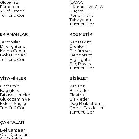
Glutensiz
(BCAA)
Ekmekler
L Karnitin ve CLA
Yulaf Ezmesi
Güç ve
Tümünü Gör
Performans
Takviyeleri
Tümünü Gör
EKİPMANLAR
KOZMETİK
Termoslar
Saç Bakım
Direnç Bandı
Ürünleri
Kamp Çadırı
Parfüm ve
Boks Eldiveni
Deodorant
Tümünü Gör
Highlighter
Saç Boyası
Tümünü Gör
VİTAMİNLER
BİSİKLET
C Vitamini
Katlanır
Bağışıklık
Bisikletler
Bitkisel Ürünler
Elektrikli
Glukozamin Ve
Bisikletler
Eklem Sağlığı
Dağ Bisikletleri
Tümünü Gör
Çocuk Bisikletleri
Tümünü Gör
ÇANTALAR
Bel Çantaları
Okul Çantaları
Su Sporları