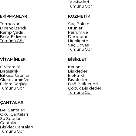
Takviyeleri
Tümünü Gör
EKİPMANLAR
KOZMETİK
Termoslar
Saç Bakım
Direnç Bandı
Ürünleri
Kamp Çadırı
Parfüm ve
Boks Eldiveni
Deodorant
Tümünü Gör
Highlighter
Saç Boyası
Tümünü Gör
VİTAMİNLER
BİSİKLET
C Vitamini
Katlanır
Bağışıklık
Bisikletler
Bitkisel Ürünler
Elektrikli
Glukozamin Ve
Bisikletler
Eklem Sağlığı
Dağ Bisikletleri
Tümünü Gör
Çocuk Bisikletleri
Tümünü Gör
ÇANTALAR
Bel Çantaları
Okul Çantaları
Su Sporları
Çantaları
Bisiklet Çantaları
Tümünü Gör