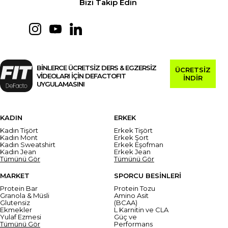
Bizi Takip Edin
BİNLERCE ÜCRETSİZ DERS & EGZERSİZ
ÜCRETSİZ
VİDEOLARI İÇİN DEFACTOFIT
İNDİR
UYGULAMASINI
KADIN
ERKEK
Kadın Tişört
Erkek Tişört
Kadın Mont
Erkek Şort
Kadın Sweatshirt
Erkek Eşofman
Kadın Jean
Erkek Jean
Tümünü Gör
Tümünü Gör
MARKET
SPORCU BESİNLERİ
Protein Bar
Protein Tozu
Granola & Müsli
Amino Asit
Glutensiz
(BCAA)
Ekmekler
L Karnitin ve CLA
Yulaf Ezmesi
Güç ve
Tümünü Gör
Performans