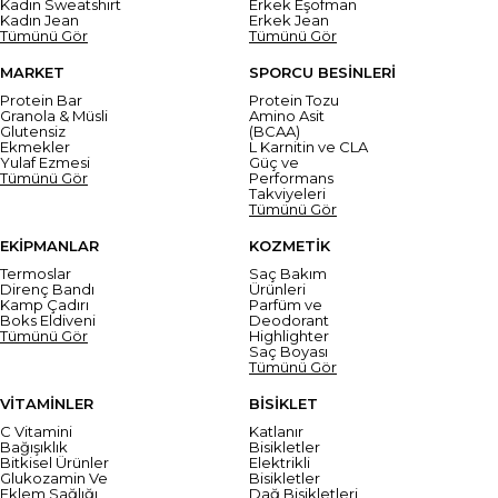
Kadın Sweatshirt
Erkek Eşofman
Kadın Jean
Erkek Jean
Tümünü Gör
Tümünü Gör
MARKET
SPORCU BESİNLERİ
Protein Bar
Protein Tozu
Granola & Müsli
Amino Asit
Glutensiz
(BCAA)
Ekmekler
L Karnitin ve CLA
Yulaf Ezmesi
Güç ve
Tümünü Gör
Performans
Takviyeleri
Tümünü Gör
EKİPMANLAR
KOZMETİK
Termoslar
Saç Bakım
Direnç Bandı
Ürünleri
Kamp Çadırı
Parfüm ve
Boks Eldiveni
Deodorant
Tümünü Gör
Highlighter
Saç Boyası
Tümünü Gör
VİTAMİNLER
BİSİKLET
C Vitamini
Katlanır
Bağışıklık
Bisikletler
Bitkisel Ürünler
Elektrikli
Glukozamin Ve
Bisikletler
Eklem Sağlığı
Dağ Bisikletleri