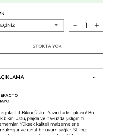
EN
STOKTA YOK
AÇIKLAMA
DEFACTO
MAYO
egular Fit Bikini Üstü - Yazın tadını çıkarın! Bu
ık bikini üstü, plajda ve havuzda şıklığınızı
amamlar. Yüksek kaliteli malzemelerle
retilmiştir ve rahat bir uyum sağlar. Stilinizi