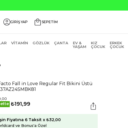
GİRİŞ YAP
SEPETİM
LAR
VITAMIN
GÖZLÜK
ÇANTA
EV &
KIZ
ERKEK
YAŞAM
ÇOCUK
ÇOCUK
o
acto Fall in Love Regular Fit Bikini Üstü
337AZ24SMBK81
0,00
₺191,99
ette
şin Fiyatına 6 Taksit x ₺32,00
rldcard ve Bonus'a Özel