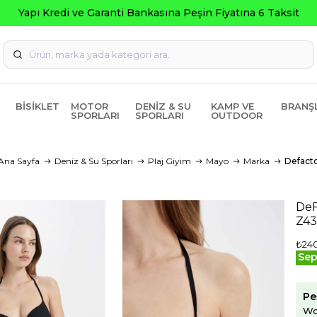
Yapı Kredi ve Garanti Bankasına Peşin Fiyatına 6 Taksit
BISIKLET
MOTOR
DENIZ & SU
KAMP VE
BRANŞ
SPORLARI
SPORLARI
OUTDOOR
Ana Sayfa
Deniz & Su Sporları
Plaj Giyim
Mayo
Marka
Defact
DeF
Z4
₺24
Sep
Pe
Wo