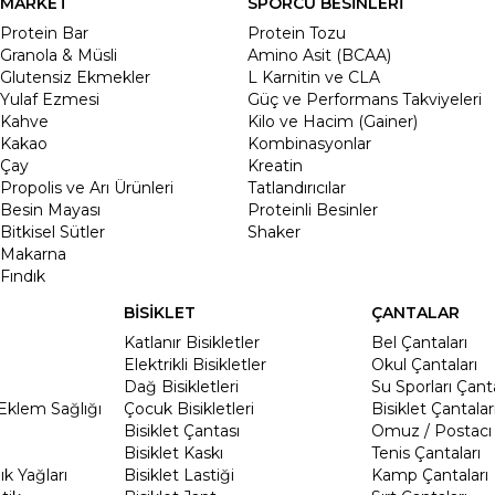
MARKET
SPORCU BESİNLERİ
Protein Bar
Protein Tozu
Granola & Müsli
Amino Asit (BCAA)
Glutensiz Ekmekler
L Karnitin ve CLA
Yulaf Ezmesi
Güç ve Performans Takviyeleri
Kahve
Kilo ve Hacim (Gainer)
Kakao
Kombinasyonlar
Çay
Kreatin
Propolis ve Arı Ürünleri
Tatlandırıcılar
Besin Mayası
Proteinli Besinler
Bitkisel Sütler
Shaker
Makarna
Fındık
BİSİKLET
ÇANTALAR
Katlanır Bisikletler
Bel Çantaları
Elektrikli Bisikletler
Okul Çantaları
Dağ Bisikletleri
Su Sporları Çanta
Eklem Sağlığı
Çocuk Bisikletleri
Bisiklet Çantalar
Bisiklet Çantası
Omuz / Postacı 
Bisiklet Kaskı
Tenis Çantaları
k Yağları
Bisiklet Lastiği
Kamp Çantaları