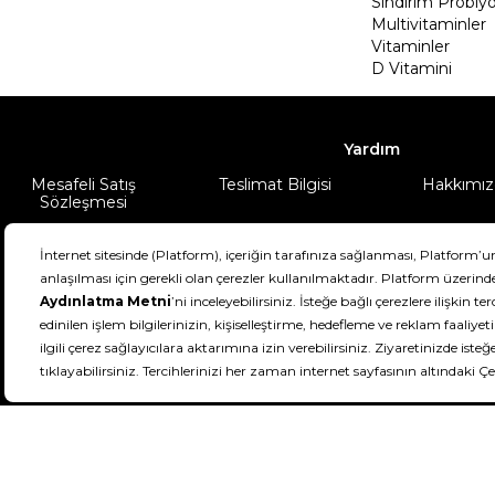
Sindirim Probiyo
Multivitaminler
Vitaminler
D Vitamini
Yardım
Mesafeli Satış
Teslimat Bilgisi
Hakkımız
Sözleşmesi
Şartlar & Koşullar
Ürünüm
DeFactoFIT ©️ 2022-2026. Tüm hakları sa
21
SEÇİNİZ