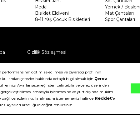
tik
Bisiklet Jant
Sırt Çantaları
Pedal
Yemek / Beslen
Bisiklet Eldiveni
Mat Çantaları
8-11 Yaş Çocuk Bisikletleri
Spor Çantaları
da
Gizlilik Sözleşmesi
ü nasıl iade edebilirim?
klıdır.