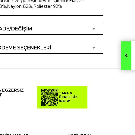
ansıtın ve güneşin keyfini çıkarın! Elastan
8%,Naylon 82%,Poliester 92%
İADE/DEĞİŞİM
ÖDEME SEÇENEKLERİ
& EGZERSİZ
TARA &
T
ÜCRETSİZ
İNDİR!