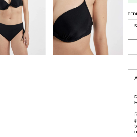
BED
R
ş
t
ü