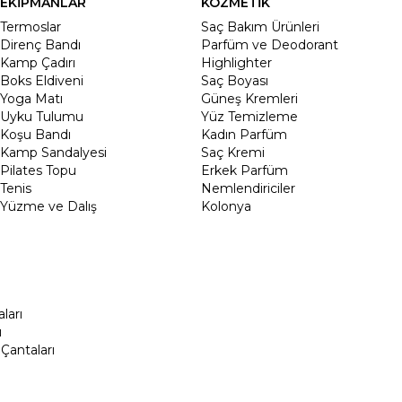
EKİPMANLAR
KOZMETİK
Termoslar
Saç Bakım Ürünleri
Direnç Bandı
Parfüm ve Deodorant
Kamp Çadırı
Highlighter
Boks Eldiveni
Saç Boyası
Yoga Matı
Güneş Kremleri
Uyku Tulumu
Yüz Temizleme
Koşu Bandı
Kadın Parfüm
Kamp Sandalyesi
Saç Kremi
Pilates Topu
Erkek Parfüm
Tenis
Nemlendiriciler
Yüzme ve Dalış
Kolonya
ları
ı
Çantaları