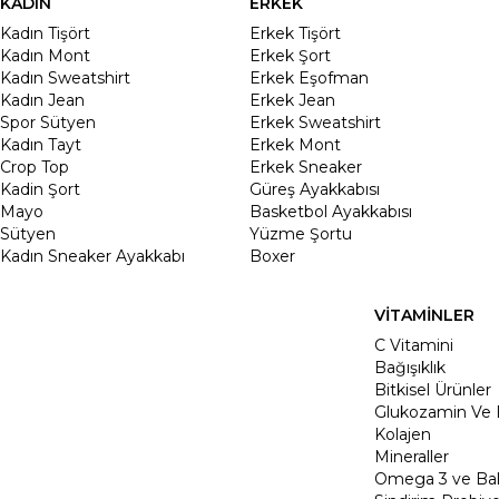
KADIN
ERKEK
Kadın Tişört
Erkek Tişört
Kadın Mont
Erkek Şort
Kadın Sweatshirt
Erkek Eşofman
Kadın Jean
Erkek Jean
Spor Sütyen
Erkek Sweatshirt
Kadın Tayt
Erkek Mont
Crop Top
Erkek Sneaker
Kadin Şort
Güreş Ayakkabısı
Mayo
Basketbol Ayakkabısı
Sütyen
Yüzme Şortu
Kadın Sneaker Ayakkabı
Boxer
VİTAMİNLER
C Vitamini
Bağışıklık
Bitkisel Ürünler
Glukozamin Ve 
Kolajen
Mineraller
Omega 3 ve Balı