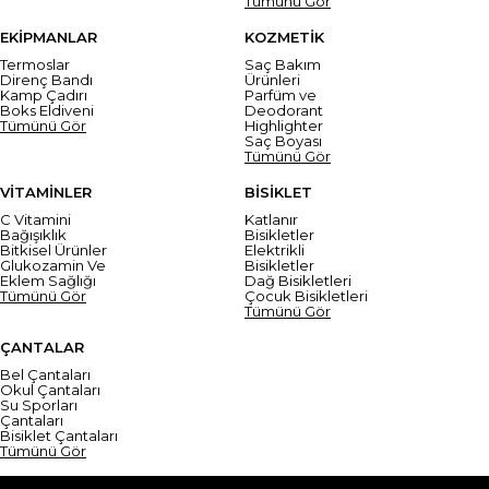
Tümünü Gör
EKİPMANLAR
KOZMETİK
Termoslar
Saç Bakım
Direnç Bandı
Ürünleri
Kamp Çadırı
Parfüm ve
Boks Eldiveni
Deodorant
Tümünü Gör
Highlighter
Saç Boyası
Tümünü Gör
VİTAMİNLER
BİSİKLET
C Vitamini
Katlanır
Bağışıklık
Bisikletler
Bitkisel Ürünler
Elektrikli
Glukozamin Ve
Bisikletler
Eklem Sağlığı
Dağ Bisikletleri
Tümünü Gör
Çocuk Bisikletleri
Tümünü Gör
ÇANTALAR
Bel Çantaları
Okul Çantaları
Su Sporları
Çantaları
Bisiklet Çantaları
Tümünü Gör