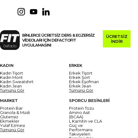
BİNLERCE ÜCRETSİZ DERS & EGZERSİZ
ÜCRETSİZ
VİDEOLARI İÇİN DEFACTOFIT
İNDİR
UYGULAMASINI
KADIN
ERKEK
Kadın Tişört
Erkek Tişört
Kadın Mont
Erkek Şort
Kadın Sweatshirt
Erkek Eşofman
Kadın Jean
Erkek Jean
Tümünü Gör
Tümünü Gör
MARKET
SPORCU BESİNLERİ
Protein Bar
Protein Tozu
Granola & Müsli
Amino Asit
Glutensiz
(BCAA)
Ekmekler
L Karnitin ve CLA
Yulaf Ezmesi
Güç ve
Tümünü Gör
Performans
Takviyeleri