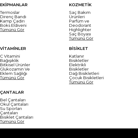
EKİPMANLAR
KOZMETİK
Termoslar
Saç Bakım
Direnç Bandı
Ürünleri
Kamp Çadırı
Parfüm ve
Boks Eldiveni
Deodorant
Tümünü Gör
Highlighter
Saç Boyası
Tümünü Gör
VİTAMİNLER
BİSİKLET
C Vitamini
Katlanır
Bağışıklık
Bisikletler
Bitkisel Ürünler
Elektrikli
Glukozamin Ve
Bisikletler
Eklem Sağlığı
Dağ Bisikletleri
Tümünü Gör
Çocuk Bisikletleri
Tümünü Gör
ÇANTALAR
Bel Çantaları
Okul Çantaları
Su Sporları
Çantaları
Bisiklet Çantaları
Tümünü Gör