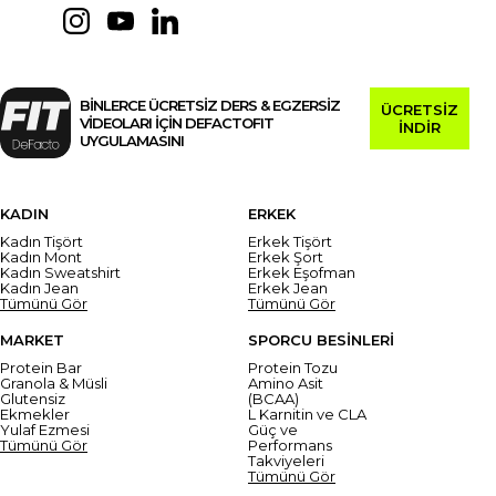
BİNLERCE ÜCRETSİZ DERS & EGZERSİZ
ÜCRETSİZ
VİDEOLARI İÇİN DEFACTOFIT
İNDİR
UYGULAMASINI
KADIN
ERKEK
Kadın Tişört
Erkek Tişört
Kadın Mont
Erkek Şort
Kadın Sweatshirt
Erkek Eşofman
Kadın Jean
Erkek Jean
Tümünü Gör
Tümünü Gör
MARKET
SPORCU BESİNLERİ
Protein Bar
Protein Tozu
Granola & Müsli
Amino Asit
Glutensiz
(BCAA)
Ekmekler
L Karnitin ve CLA
Yulaf Ezmesi
Güç ve
Tümünü Gör
Performans
Takviyeleri
Tümünü Gör