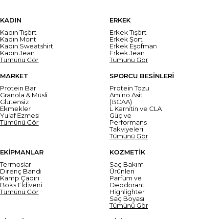
KADIN
ERKEK
Kadın Tişört
Erkek Tişört
Kadın Mont
Erkek Şort
Kadın Sweatshirt
Erkek Eşofman
Kadın Jean
Erkek Jean
Tümünü Gör
Tümünü Gör
MARKET
SPORCU BESİNLERİ
Protein Bar
Protein Tozu
Granola & Müsli
Amino Asit
Glutensiz
(BCAA)
Ekmekler
L Karnitin ve CLA
Yulaf Ezmesi
Güç ve
Tümünü Gör
Performans
Takviyeleri
Tümünü Gör
EKİPMANLAR
KOZMETİK
Termoslar
Saç Bakım
Direnç Bandı
Ürünleri
Kamp Çadırı
Parfüm ve
Boks Eldiveni
Deodorant
Tümünü Gör
Highlighter
Saç Boyası
Tümünü Gör