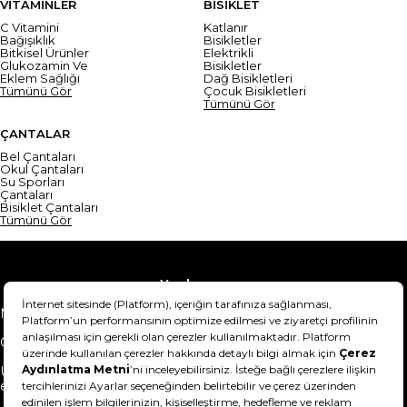
VİTAMİNLER
BİSİKLET
C Vitamini
Katlanır
Bağışıklık
Bisikletler
Bitkisel Ürünler
Elektrikli
Glukozamin Ve
Bisikletler
Eklem Sağlığı
Dağ Bisikletleri
Tümünü Gör
Çocuk Bisikletleri
Tümünü Gör
ÇANTALAR
Bel Çantaları
Okul Çantaları
Su Sporları
Çantaları
Bisiklet Çantaları
Tümünü Gör
Yardım
Mesafeli Satış Sözleşmesi
Teslimat Bilgisi
Gizlilik Sözleşmesi
Şartlar & Koşullar
Ürünümü nasıl iade
Hakkımızda
edebilirim?