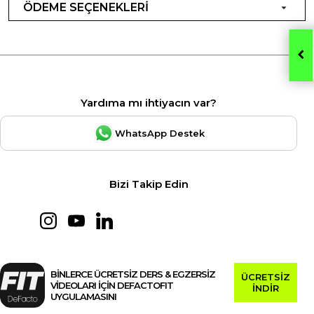
ÖDEME SEÇENEKLERİ
Yardıma mı ihtiyacın var?
WhatsApp Destek
Bizi Takip Edin
BİNLERCE ÜCRETSİZ DERS & EGZERSİZ
ÜCRETSİZ
VİDEOLARI İÇİN DEFACTOFIT
İNDİR
UYGULAMASINI