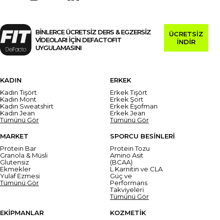
BİNLERCE ÜCRETSİZ DERS & EGZERSİZ
ÜCRETSİZ
VİDEOLARI İÇİN DEFACTOFIT
İNDİR
UYGULAMASINI
KADIN
ERKEK
Kadın Tişört
Erkek Tişört
Kadın Mont
Erkek Şort
Kadın Sweatshirt
Erkek Eşofman
Kadın Jean
Erkek Jean
Tümünü Gör
Tümünü Gör
MARKET
SPORCU BESİNLERİ
Protein Bar
Protein Tozu
Granola & Müsli
Amino Asit
Glutensiz
(BCAA)
Ekmekler
L Karnitin ve CLA
Yulaf Ezmesi
Güç ve
Tümünü Gör
Performans
Takviyeleri
Tümünü Gör
EKİPMANLAR
KOZMETİK