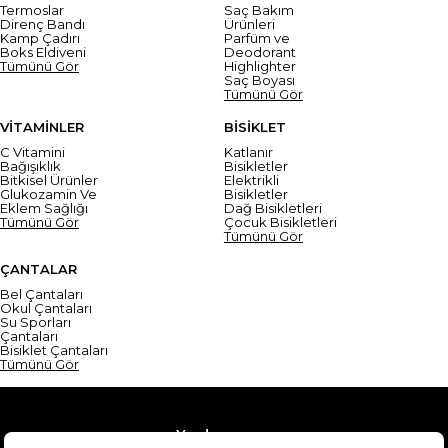
Termoslar
Saç Bakım
Direnç Bandı
Ürünleri
Kamp Çadırı
Parfüm ve
Boks Eldiveni
Deodorant
Tümünü Gör
Highlighter
Saç Boyası
Tümünü Gör
VİTAMİNLER
BİSİKLET
C Vitamini
Katlanır
Bağışıklık
Bisikletler
Bitkisel Ürünler
Elektrikli
Glukozamin Ve
Bisikletler
Eklem Sağlığı
Dağ Bisikletleri
Tümünü Gör
Çocuk Bisikletleri
Tümünü Gör
ÇANTALAR
Bel Çantaları
Okul Çantaları
Su Sporları
Çantaları
Bisiklet Çantaları
Tümünü Gör
Yardım